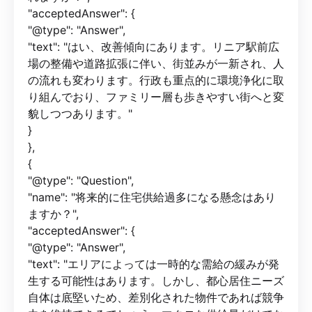
"acceptedAnswer": {
"@type": "Answer",
"text": "はい、改善傾向にあります。リニア駅前広
場の整備や道路拡張に伴い、街並みが一新され、人
の流れも変わります。行政も重点的に環境浄化に取
り組んでおり、ファミリー層も歩きやすい街へと変
貌しつつあります。"
}
},
{
"@type": "Question",
"name": "将来的に住宅供給過多になる懸念はあり
ますか？",
"acceptedAnswer": {
"@type": "Answer",
"text": "エリアによっては一時的な需給の緩みが発
生する可能性はあります。しかし、都心居住ニーズ
自体は底堅いため、差別化された物件であれば競争