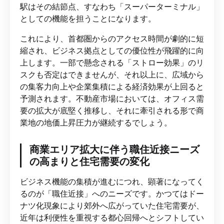
駅はその結節点、すなわち「スーパーターミナル」
としての機能を担うことになります。
これにより、首都圏からのアクセス時間が劇的に短
縮され、ビジネス拠点としての優位性が飛躍的に向
上します。一部で懸念される「ストロー効果」のリ
スクも否定はできませんが、それ以上に、広域から
の集客力向上や企業集積による経済効果が上回ると
予測されます。不動産市場においては、オフィス需
要の拡大が底堅く推移し、それに牽引される形で商
業地の地価上昇圧力が継続するでしょう。
商業エリア拡大に伴う職住近接ニーズ
の高まりと住宅需要の変化
ビジネス機能の集積が進むにつれ、顕著になってく
るのが「職住近接」へのニーズです。かつてはドー
ナツ化現象により郊外へ広がっていた住宅需要が、
近年は利便性を重視する都心回帰へとシフトしてい