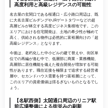
高度利用と高級レジデンスの可能性
名古屋の玄関口である桜通口・広小路口周辺は、既
に大名古屋ビルヂングやJRゲートタワーなどの超
高層ビルが林立する高度ビジネス集積地です。この
エリアにおける住宅開発は、土地の希少性が極めて
高く、供給される物件は必然的に富裕層向けの「超
高級レジデンス」となります。
今後は、老朽化した中小ビルの建て替えや、街区単
位での再編が進む中で、低層部に商業・業務機能、
高層部に居住機能を備えた複合開発が増加する可能
性があります。職住近接を極限まで追求する経営者
層や、セカンドハウス需要を持つ富裕層にとって、
このエリアの資産価値は揺るぎないものとなるでし
ょう。
【名駅西側】太閤通口周辺のリニア駅
前広場整備による街並みの刷新