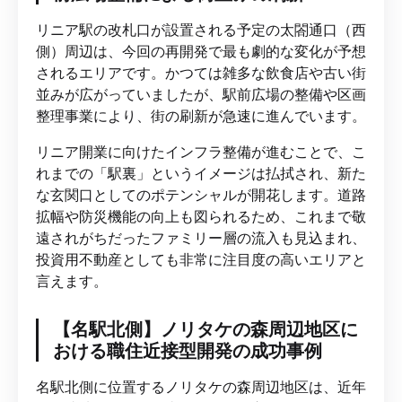
リニア駅の改札口が設置される予定の太閤通口（西
側）周辺は、今回の再開発で最も劇的な変化が予想
されるエリアです。かつては雑多な飲食店や古い街
並みが広がっていましたが、駅前広場の整備や区画
整理事業により、街の刷新が急速に進んでいます。
リニア開業に向けたインフラ整備が進むことで、こ
れまでの「駅裏」というイメージは払拭され、新た
な玄関口としてのポテンシャルが開花します。道路
拡幅や防災機能の向上も図られるため、これまで敬
遠されがちだったファミリー層の流入も見込まれ、
投資用不動産としても非常に注目度の高いエリアと
言えます。
【名駅北側】ノリタケの森周辺地区に
おける職住近接型開発の成功事例
名駅北側に位置するノリタケの森周辺地区は、近年