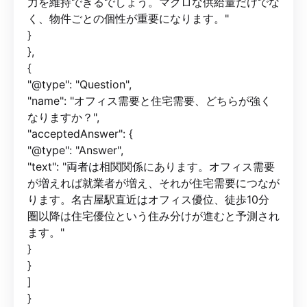
力を維持できるでしょう。マクロな供給量だけでな
く、物件ごとの個性が重要になります。"
}
},
{
"@type": "Question",
"name": "オフィス需要と住宅需要、どちらが強く
なりますか？",
"acceptedAnswer": {
"@type": "Answer",
"text": "両者は相関関係にあります。オフィス需要
が増えれば就業者が増え、それが住宅需要につなが
ります。名古屋駅直近はオフィス優位、徒歩10分
圏以降は住宅優位という住み分けが進むと予測され
ます。"
}
}
]
}