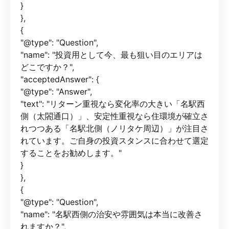
}
},
{
"@type": "Question",
"name": "投資用として今、最も狙い目のエリアは
どこですか？",
"acceptedAnswer": {
"@type": "Answer",
"text": "リターン重視なら変化率の大きい「名駅西
側（太閤通口）」、安定性重視なら住環境が確立さ
れつつある「名駅北側（ノリタケ周辺）」が注目さ
れています。ご自身の投資スタンスに合わせて選定
することをお勧めします。"
}
},
{
"@type": "Question",
"name": "名駅西側の治安や雰囲気は本当に改善さ
れますか？",