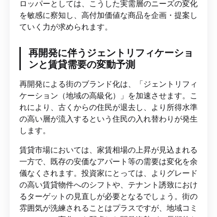
ロッパーとしては、こうした実需層のニーズの変化
を敏感に察知し、高付加価値な商品を企画・提案し
ていく力が求められます。
再開発に伴うジェントリフィケーショ
ンと賃貸需要の変動予測
再開発による街のブランド化は、「ジェントリフィ
ケーション（地域の高級化）」を加速させます。こ
れにより、古くからの住民が退去し、より所得水準
の高い層が流入するという住民の入れ替わりが発生
します。
賃貸市場においては、家賃相場の上昇が見込まれる
一方で、既存の安価なアパート等の需要は変化を余
儀なくされます。投資家にとっては、よりグレード
の高い賃貸物件へのシフトや、テナント誘致におけ
るターゲットの見直しが必要となるでしょう。街の
雰囲気が洗練されることはプラスですが、地域コミ