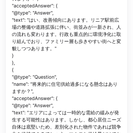
"acceptedAnswer": {
"@type": "Answer",
"text": "はい、改善傾向にあります。リニア駅前広
場の整備や道路拡張に伴い、街並みが一新され、人
の流れも変わります。行政も重点的に環境浄化に取
り組んでおり、ファミリー層も歩きやすい街へと変
貌しつつあります。"
}
},
{
"@type": "Question",
"name": "将来的に住宅供給過多になる懸念はあり
ますか？",
"acceptedAnswer": {
"@type": "Answer",
"text": "エリアによっては一時的な需給の緩みが発
生する可能性はあります。しかし、都心居住ニーズ
自体は底堅いため、差別化された物件であれば競争