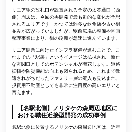
リニア駅の改札口が設置される予定の太閤通口（西
側）周辺は、今回の再開発で最も劇的な変化が予想
されるエリアです。かつては雑多な飲食店や古い街
並みが広がっていましたが、駅前広場の整備や区画
整理事業により、街の刷新が急速に進んでいます。
リニア開業に向けたインフラ整備が進むことで、こ
れまでの「駅裏」というイメージは払拭され、新た
な玄関口としてのポテンシャルが開花します。道路
拡幅や防災機能の向上も図られるため、これまで敬
遠されがちだったファミリー層の流入も見込まれ、
投資用不動産としても非常に注目度の高いエリアと
言えます。
【名駅北側】ノリタケの森周辺地区に
おける職住近接型開発の成功事例
名駅北側に位置するノリタケの森周辺地区は、近年