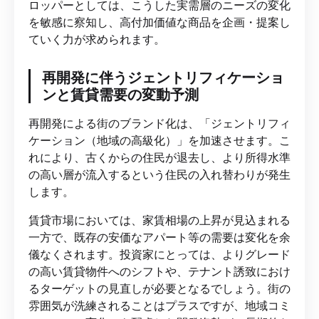
ロッパーとしては、こうした実需層のニーズの変化
を敏感に察知し、高付加価値な商品を企画・提案し
ていく力が求められます。
再開発に伴うジェントリフィケーショ
ンと賃貸需要の変動予測
再開発による街のブランド化は、「ジェントリフィ
ケーション（地域の高級化）」を加速させます。こ
れにより、古くからの住民が退去し、より所得水準
の高い層が流入するという住民の入れ替わりが発生
します。
賃貸市場においては、家賃相場の上昇が見込まれる
一方で、既存の安価なアパート等の需要は変化を余
儀なくされます。投資家にとっては、よりグレード
の高い賃貸物件へのシフトや、テナント誘致におけ
るターゲットの見直しが必要となるでしょう。街の
雰囲気が洗練されることはプラスですが、地域コミ