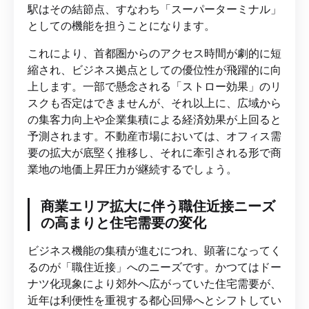
駅はその結節点、すなわち「スーパーターミナル」
としての機能を担うことになります。
これにより、首都圏からのアクセス時間が劇的に短
縮され、ビジネス拠点としての優位性が飛躍的に向
上します。一部で懸念される「ストロー効果」のリ
スクも否定はできませんが、それ以上に、広域から
の集客力向上や企業集積による経済効果が上回ると
予測されます。不動産市場においては、オフィス需
要の拡大が底堅く推移し、それに牽引される形で商
業地の地価上昇圧力が継続するでしょう。
商業エリア拡大に伴う職住近接ニーズ
の高まりと住宅需要の変化
ビジネス機能の集積が進むにつれ、顕著になってく
るのが「職住近接」へのニーズです。かつてはドー
ナツ化現象により郊外へ広がっていた住宅需要が、
近年は利便性を重視する都心回帰へとシフトしてい