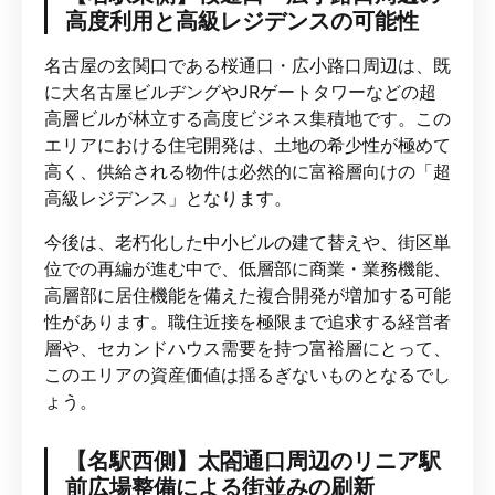
高度利用と高級レジデンスの可能性
名古屋の玄関口である桜通口・広小路口周辺は、既
に大名古屋ビルヂングやJRゲートタワーなどの超
高層ビルが林立する高度ビジネス集積地です。この
エリアにおける住宅開発は、土地の希少性が極めて
高く、供給される物件は必然的に富裕層向けの「超
高級レジデンス」となります。
今後は、老朽化した中小ビルの建て替えや、街区単
位での再編が進む中で、低層部に商業・業務機能、
高層部に居住機能を備えた複合開発が増加する可能
性があります。職住近接を極限まで追求する経営者
層や、セカンドハウス需要を持つ富裕層にとって、
このエリアの資産価値は揺るぎないものとなるでし
ょう。
【名駅西側】太閤通口周辺のリニア駅
前広場整備による街並みの刷新