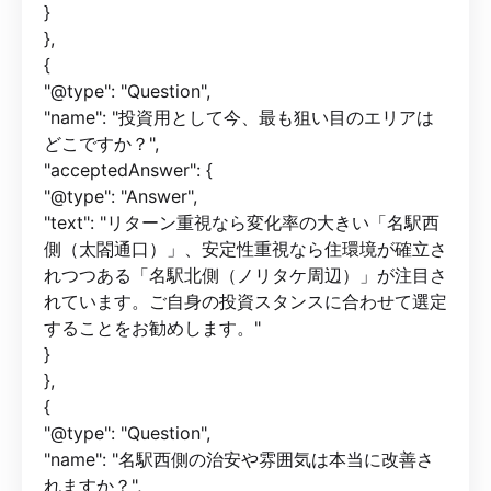
}
},
{
"@type": "Question",
"name": "投資用として今、最も狙い目のエリアは
どこですか？",
"acceptedAnswer": {
"@type": "Answer",
"text": "リターン重視なら変化率の大きい「名駅西
側（太閤通口）」、安定性重視なら住環境が確立さ
れつつある「名駅北側（ノリタケ周辺）」が注目さ
れています。ご自身の投資スタンスに合わせて選定
することをお勧めします。"
}
},
{
"@type": "Question",
"name": "名駅西側の治安や雰囲気は本当に改善さ
れますか？",