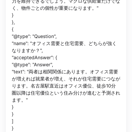
力を維持できるでしょう。マクロな供給量だけでな
く、物件ごとの個性が重要になります。"
}
},
{
"@type": "Question",
"name": "オフィス需要と住宅需要、どちらが強く
なりますか？",
"acceptedAnswer": {
"@type": "Answer",
"text": "両者は相関関係にあります。オフィス需要
が増えれば就業者が増え、それが住宅需要につなが
ります。名古屋駅直近はオフィス優位、徒歩10分
圏以降は住宅優位という住み分けが進むと予測され
ます。"
}
}
]
}