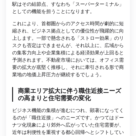
駅はその結節点、すなわち「スーパーターミナル」
としての機能を担うことになります。
これにより、首都圏からのアクセス時間が劇的に短
縮され、ビジネス拠点としての優位性が飛躍的に向
上します。一部で懸念される「ストロー効果」のリ
スクも否定はできませんが、それ以上に、広域から
の集客力向上や企業集積による経済効果が上回ると
予測されます。不動産市場においては、オフィス需
要の拡大が底堅く推移し、それに牽引される形で商
業地の地価上昇圧力が継続するでしょう。
商業エリア拡大に伴う職住近接ニーズ
の高まりと住宅需要の変化
ビジネス機能の集積が進むにつれ、顕著になってく
るのが「職住近接」へのニーズです。かつてはドー
ナツ化現象により郊外へ広がっていた住宅需要が、
近年は利便性を重視する都心回帰へとシフトしてい