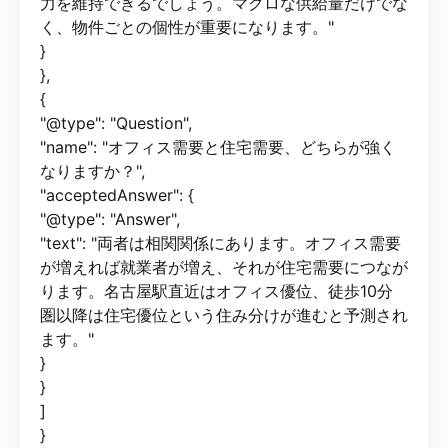
力を維持できるでしょう。マクロな供給量だけでな
く、物件ごとの個性が重要になります。"
}
},
{
"@type": "Question",
"name": "オフィス需要と住宅需要、どちらが強く
なりますか？",
"acceptedAnswer": {
"@type": "Answer",
"text": "両者は相関関係にあります。オフィス需要
が増えれば就業者が増え、それが住宅需要につなが
ります。名古屋駅直近はオフィス優位、徒歩10分
圏以降は住宅優位という住み分けが進むと予測され
ます。"
}
}
]
}