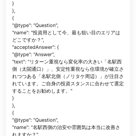
}
},
{
"@type": "Question",
"name": "投資用として今、最も狙い目のエリアは
どこですか？",
"acceptedAnswer": {
"@type": "Answer",
"text": "リターン重視なら変化率の大きい「名駅西
側（太閤通口）」、安定性重視なら住環境が確立さ
れつつある「名駅北側（ノリタケ周辺）」が注目さ
れています。ご自身の投資スタンスに合わせて選定
することをお勧めします。"
}
},
{
"@type": "Question",
"name": "名駅西側の治安や雰囲気は本当に改善さ
れますか？",