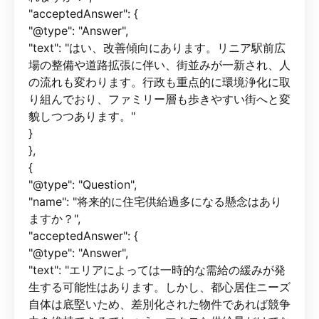
"acceptedAnswer": {
"@type": "Answer",
"text": "はい、改善傾向にあります。リニア駅前広
場の整備や道路拡張に伴い、街並みが一新され、人
の流れも変わります。行政も重点的に環境浄化に取
り組んでおり、ファミリー層も歩きやすい街へと変
貌しつつあります。"
}
},
{
"@type": "Question",
"name": "将来的に住宅供給過多になる懸念はあり
ますか？",
"acceptedAnswer": {
"@type": "Answer",
"text": "エリアによっては一時的な需給の緩みが発
生する可能性はあります。しかし、都心居住ニーズ
自体は底堅いため、差別化された物件であれば競争