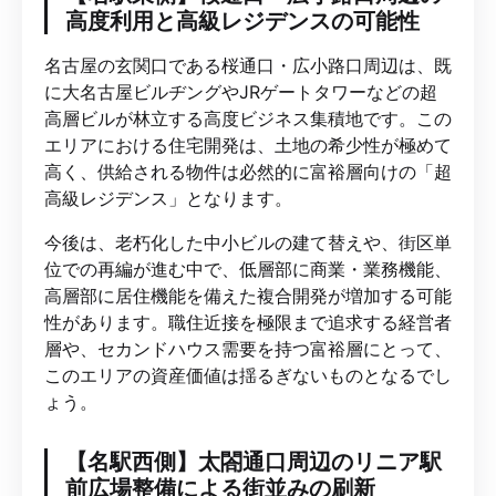
高度利用と高級レジデンスの可能性
名古屋の玄関口である桜通口・広小路口周辺は、既
に大名古屋ビルヂングやJRゲートタワーなどの超
高層ビルが林立する高度ビジネス集積地です。この
エリアにおける住宅開発は、土地の希少性が極めて
高く、供給される物件は必然的に富裕層向けの「超
高級レジデンス」となります。
今後は、老朽化した中小ビルの建て替えや、街区単
位での再編が進む中で、低層部に商業・業務機能、
高層部に居住機能を備えた複合開発が増加する可能
性があります。職住近接を極限まで追求する経営者
層や、セカンドハウス需要を持つ富裕層にとって、
このエリアの資産価値は揺るぎないものとなるでし
ょう。
【名駅西側】太閤通口周辺のリニア駅
前広場整備による街並みの刷新