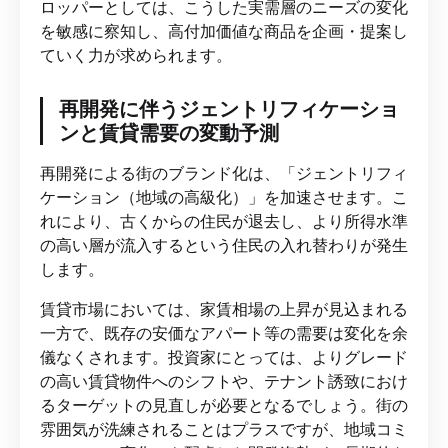
ロッパーとしては、こうした実需層のニーズの変化
を敏感に察知し、高付加価値な商品を企画・提案し
ていく力が求められます。
再開発に伴うジェントリフィケーショ
ンと賃貸需要の変動予測
再開発による街のブランド化は、「ジェントリフィ
ケーション（地域の高級化）」を加速させます。こ
れにより、古くからの住民が退去し、より所得水準
の高い層が流入するという住民の入れ替わりが発生
します。
賃貸市場においては、家賃相場の上昇が見込まれる
一方で、既存の安価なアパート等の需要は変化を余
儀なくされます。投資家にとっては、よりグレード
の高い賃貸物件へのシフトや、テナント誘致におけ
るターゲットの見直しが必要となるでしょう。街の
雰囲気が洗練されることはプラスですが、地域コミ