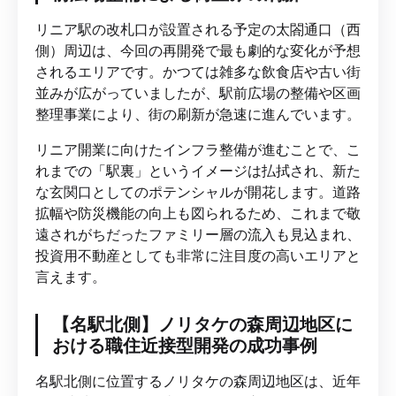
リニア駅の改札口が設置される予定の太閤通口（西
側）周辺は、今回の再開発で最も劇的な変化が予想
されるエリアです。かつては雑多な飲食店や古い街
並みが広がっていましたが、駅前広場の整備や区画
整理事業により、街の刷新が急速に進んでいます。
リニア開業に向けたインフラ整備が進むことで、こ
れまでの「駅裏」というイメージは払拭され、新た
な玄関口としてのポテンシャルが開花します。道路
拡幅や防災機能の向上も図られるため、これまで敬
遠されがちだったファミリー層の流入も見込まれ、
投資用不動産としても非常に注目度の高いエリアと
言えます。
【名駅北側】ノリタケの森周辺地区に
おける職住近接型開発の成功事例
名駅北側に位置するノリタケの森周辺地区は、近年