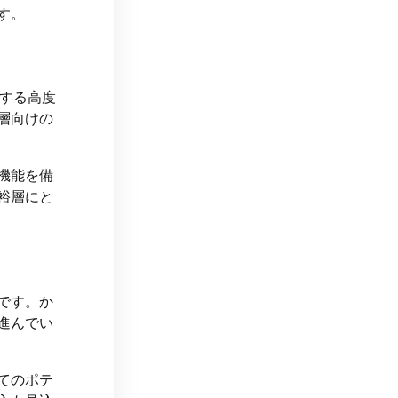
す。
する高度
層向けの
機能を備
裕層にと
です。か
進んでい
てのポテ