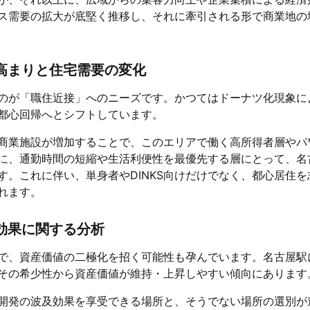
ス需要の拡大が底堅く推移し、それに牽引される形で商業地の
高まりと住宅需要の変化
のが「職住近接」へのニーズです。かつてはドーナツ化現象に
都心回帰へとシフトしています。
商業施設が増加することで、このエリアで働く高所得者層やパ
に、通勤時間の短縮や生活利便性を最優先する層にとって、名
。これに伴い、単身者やDINKS向けだけでなく、都心居住を
れます。
効果に関する分析
で、資産価値の二極化を招く可能性も孕んでいます。名古屋駅
その希少性から資産価値が維持・上昇しやすい傾向にあります
開発の波及効果を享受できる場所と、そうでない場所の選別が