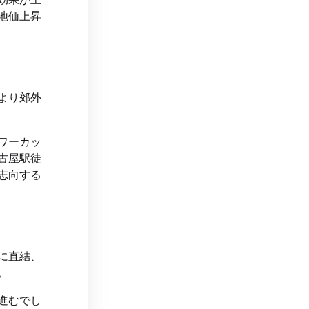
地価上昇
より郊外
ワーカッ
古屋駅徒
志向する
に直結、
。
進むでし