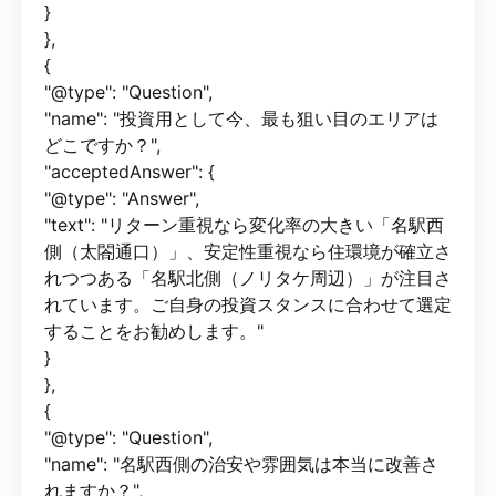
}
},
{
"@type": "Question",
"name": "投資用として今、最も狙い目のエリアは
どこですか？",
"acceptedAnswer": {
"@type": "Answer",
"text": "リターン重視なら変化率の大きい「名駅西
側（太閤通口）」、安定性重視なら住環境が確立さ
れつつある「名駅北側（ノリタケ周辺）」が注目さ
れています。ご自身の投資スタンスに合わせて選定
することをお勧めします。"
}
},
{
"@type": "Question",
"name": "名駅西側の治安や雰囲気は本当に改善さ
れますか？",