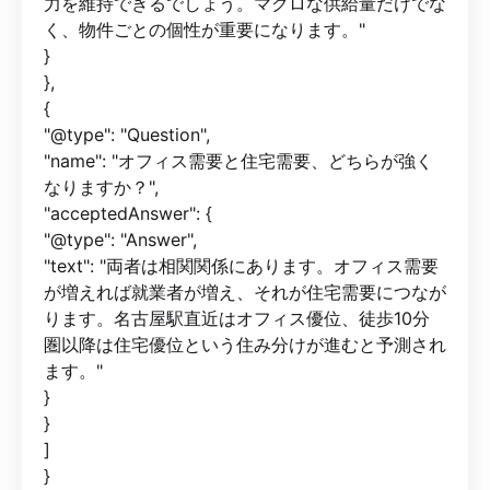
力を維持できるでしょう。マクロな供給量だけでな
く、物件ごとの個性が重要になります。"
}
},
{
"@type": "Question",
"name": "オフィス需要と住宅需要、どちらが強く
なりますか？",
"acceptedAnswer": {
"@type": "Answer",
"text": "両者は相関関係にあります。オフィス需要
が増えれば就業者が増え、それが住宅需要につなが
ります。名古屋駅直近はオフィス優位、徒歩10分
圏以降は住宅優位という住み分けが進むと予測され
ます。"
}
}
]
}