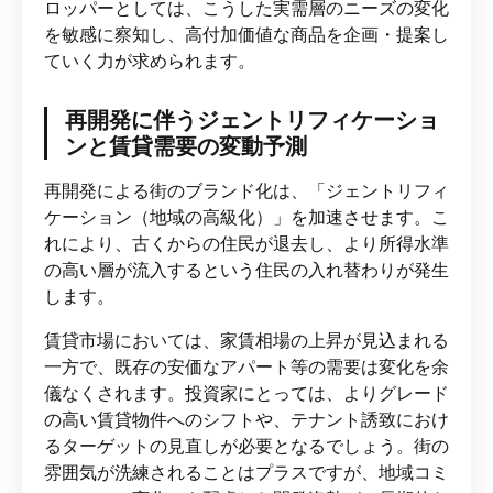
ロッパーとしては、こうした実需層のニーズの変化
を敏感に察知し、高付加価値な商品を企画・提案し
ていく力が求められます。
再開発に伴うジェントリフィケーショ
ンと賃貸需要の変動予測
再開発による街のブランド化は、「ジェントリフィ
ケーション（地域の高級化）」を加速させます。こ
れにより、古くからの住民が退去し、より所得水準
の高い層が流入するという住民の入れ替わりが発生
します。
賃貸市場においては、家賃相場の上昇が見込まれる
一方で、既存の安価なアパート等の需要は変化を余
儀なくされます。投資家にとっては、よりグレード
の高い賃貸物件へのシフトや、テナント誘致におけ
るターゲットの見直しが必要となるでしょう。街の
雰囲気が洗練されることはプラスですが、地域コミ