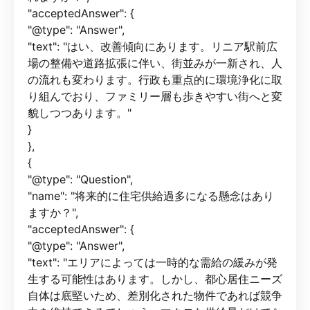
"acceptedAnswer": {
"@type": "Answer",
"text": "はい、改善傾向にあります。リニア駅前広
場の整備や道路拡張に伴い、街並みが一新され、人
の流れも変わります。行政も重点的に環境浄化に取
り組んでおり、ファミリー層も歩きやすい街へと変
貌しつつあります。"
}
},
{
"@type": "Question",
"name": "将来的に住宅供給過多になる懸念はあり
ますか？",
"acceptedAnswer": {
"@type": "Answer",
"text": "エリアによっては一時的な需給の緩みが発
生する可能性はあります。しかし、都心居住ニーズ
自体は底堅いため、差別化された物件であれば競争