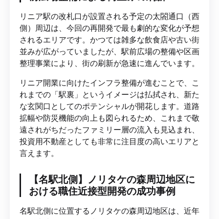
リニア駅の改札口が設置される予定の太閤通口（西
側）周辺は、今回の再開発で最も劇的な変化が予想
されるエリアです。かつては雑多な飲食店や古い街
並みが広がっていましたが、駅前広場の整備や区画
整理事業により、街の刷新が急速に進んでいます。
リニア開業に向けたインフラ整備が進むことで、こ
れまでの「駅裏」というイメージは払拭され、新た
な玄関口としてのポテンシャルが開花します。道路
拡幅や防災機能の向上も図られるため、これまで敬
遠されがちだったファミリー層の流入も見込まれ、
投資用不動産としても非常に注目度の高いエリアと
言えます。
【名駅北側】ノリタケの森周辺地区に
おける職住近接型開発の成功事例
名駅北側に位置するノリタケの森周辺地区は、近年