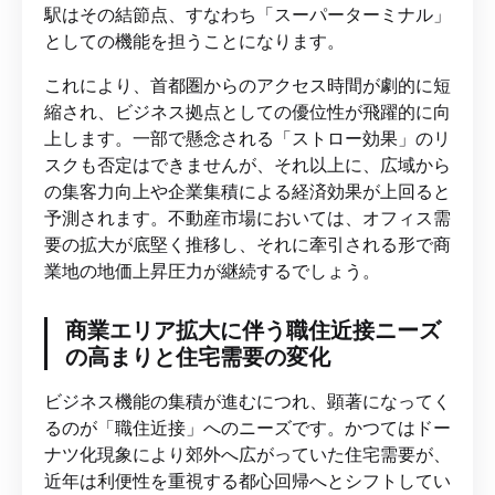
駅はその結節点、すなわち「スーパーターミナル」
としての機能を担うことになります。
これにより、首都圏からのアクセス時間が劇的に短
縮され、ビジネス拠点としての優位性が飛躍的に向
上します。一部で懸念される「ストロー効果」のリ
スクも否定はできませんが、それ以上に、広域から
の集客力向上や企業集積による経済効果が上回ると
予測されます。不動産市場においては、オフィス需
要の拡大が底堅く推移し、それに牽引される形で商
業地の地価上昇圧力が継続するでしょう。
商業エリア拡大に伴う職住近接ニーズ
の高まりと住宅需要の変化
ビジネス機能の集積が進むにつれ、顕著になってく
るのが「職住近接」へのニーズです。かつてはドー
ナツ化現象により郊外へ広がっていた住宅需要が、
近年は利便性を重視する都心回帰へとシフトしてい