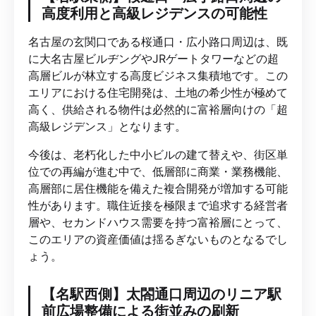
高度利用と高級レジデンスの可能性
名古屋の玄関口である桜通口・広小路口周辺は、既
に大名古屋ビルヂングやJRゲートタワーなどの超
高層ビルが林立する高度ビジネス集積地です。この
エリアにおける住宅開発は、土地の希少性が極めて
高く、供給される物件は必然的に富裕層向けの「超
高級レジデンス」となります。
今後は、老朽化した中小ビルの建て替えや、街区単
位での再編が進む中で、低層部に商業・業務機能、
高層部に居住機能を備えた複合開発が増加する可能
性があります。職住近接を極限まで追求する経営者
層や、セカンドハウス需要を持つ富裕層にとって、
このエリアの資産価値は揺るぎないものとなるでし
ょう。
【名駅西側】太閤通口周辺のリニア駅
前広場整備による街並みの刷新