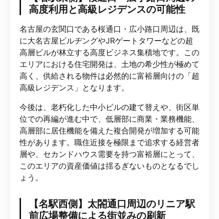
高度利用と高級レジデンスの可能性
名古屋の玄関口である桜通口・広小路口周辺は、既
に大名古屋ビルヂングやJRゲートタワーなどの超
高層ビルが林立する高度ビジネス集積地です。この
エリアにおける住宅開発は、土地の希少性が極めて
高く、供給される物件は必然的に富裕層向けの「超
高級レジデンス」となります。
今後は、老朽化した中小ビルの建て替えや、街区単
位での再編が進む中で、低層部に商業・業務機能、
高層部に居住機能を備えた複合開発が増加する可能
性があります。職住近接を極限まで追求する経営者
層や、セカンドハウス需要を持つ富裕層にとって、
このエリアの資産価値は揺るぎないものとなるでし
ょう。
【名駅西側】太閤通口周辺のリニア駅
前広場整備による街並みの刷新