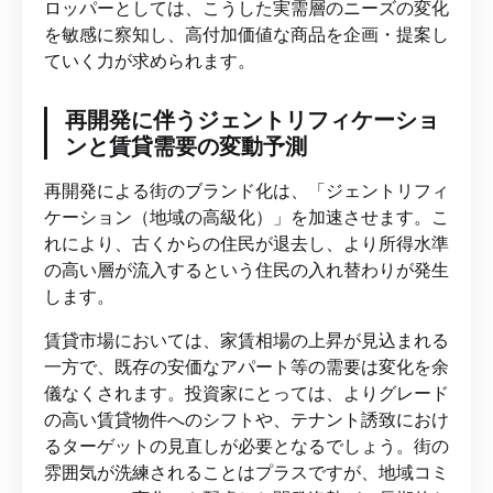
ロッパーとしては、こうした実需層のニーズの変化
を敏感に察知し、高付加価値な商品を企画・提案し
ていく力が求められます。
再開発に伴うジェントリフィケーショ
ンと賃貸需要の変動予測
再開発による街のブランド化は、「ジェントリフィ
ケーション（地域の高級化）」を加速させます。こ
れにより、古くからの住民が退去し、より所得水準
の高い層が流入するという住民の入れ替わりが発生
します。
賃貸市場においては、家賃相場の上昇が見込まれる
一方で、既存の安価なアパート等の需要は変化を余
儀なくされます。投資家にとっては、よりグレード
の高い賃貸物件へのシフトや、テナント誘致におけ
るターゲットの見直しが必要となるでしょう。街の
雰囲気が洗練されることはプラスですが、地域コミ