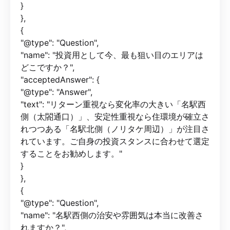
}
},
{
"@type": "Question",
"name": "投資用として今、最も狙い目のエリアは
どこですか？",
"acceptedAnswer": {
"@type": "Answer",
"text": "リターン重視なら変化率の大きい「名駅西
側（太閤通口）」、安定性重視なら住環境が確立さ
れつつある「名駅北側（ノリタケ周辺）」が注目さ
れています。ご自身の投資スタンスに合わせて選定
することをお勧めします。"
}
},
{
"@type": "Question",
"name": "名駅西側の治安や雰囲気は本当に改善さ
れますか？",