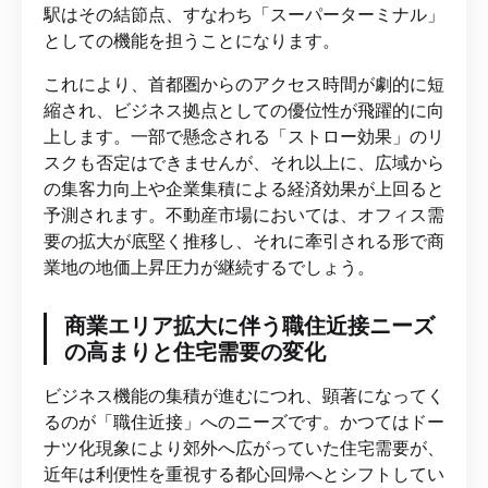
駅はその結節点、すなわち「スーパーターミナル」
としての機能を担うことになります。
これにより、首都圏からのアクセス時間が劇的に短
縮され、ビジネス拠点としての優位性が飛躍的に向
上します。一部で懸念される「ストロー効果」のリ
スクも否定はできませんが、それ以上に、広域から
の集客力向上や企業集積による経済効果が上回ると
予測されます。不動産市場においては、オフィス需
要の拡大が底堅く推移し、それに牽引される形で商
業地の地価上昇圧力が継続するでしょう。
商業エリア拡大に伴う職住近接ニーズ
の高まりと住宅需要の変化
ビジネス機能の集積が進むにつれ、顕著になってく
るのが「職住近接」へのニーズです。かつてはドー
ナツ化現象により郊外へ広がっていた住宅需要が、
近年は利便性を重視する都心回帰へとシフトしてい