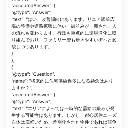
"acceptedAnswer": {
"@type": "Answer",
"text": "はい、改善傾向にあります。リニア駅前広
場の整備や道路拡張に伴い、街並みが一新され、人
の流れも変わります。行政も重点的に環境浄化に取
り組んでおり、ファミリー層も歩きやすい街へと変
貌しつつあります。"
}
},
{
"@type": "Question",
"name": "将来的に住宅供給過多になる懸念はあり
ますか？",
"acceptedAnswer": {
"@type": "Answer",
"text": "エリアによっては一時的な需給の緩みが発
生する可能性はあります。しかし、都心居住ニーズ
自体は底堅いため、差別化された物件であれば競争