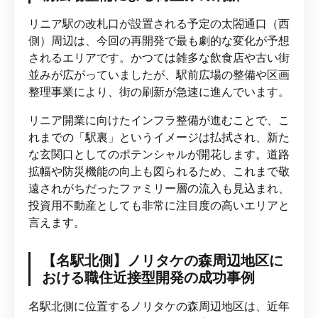
リニア駅の改札口が設置される予定の太閤通口（西
側）周辺は、今回の再開発で最も劇的な変化が予想
されるエリアです。かつては雑多な飲食店や古い街
並みが広がっていましたが、駅前広場の整備や区画
整理事業により、街の刷新が急速に進んでいます。
リニア開業に向けたインフラ整備が進むことで、こ
れまでの「駅裏」というイメージは払拭され、新た
な玄関口としてのポテンシャルが開花します。道路
拡幅や防災機能の向上も図られるため、これまで敬
遠されがちだったファミリー層の流入も見込まれ、
投資用不動産としても非常に注目度の高いエリアと
言えます。
【名駅北側】ノリタケの森周辺地区に
おける職住近接型開発の成功事例
名駅北側に位置するノリタケの森周辺地区は、近年