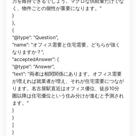
力を維持できるでしょう。マクロな供給量だけでな
く、物件ごとの個性が重要になります。"
}
},
{
"@type": "Question",
"name": "オフィス需要と住宅需要、どちらが強く
なりますか？",
"acceptedAnswer": {
"@type": "Answer",
"text": "両者は相関関係にあります。オフィス需要
が増えれば就業者が増え、それが住宅需要につなが
ります。名古屋駅直近はオフィス優位、徒歩10分
圏以降は住宅優位という住み分けが進むと予測され
ます。"
}
}
]
}