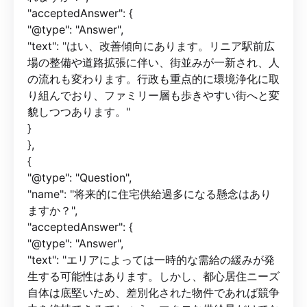
"acceptedAnswer": {
"@type": "Answer",
"text": "はい、改善傾向にあります。リニア駅前広
場の整備や道路拡張に伴い、街並みが一新され、人
の流れも変わります。行政も重点的に環境浄化に取
り組んでおり、ファミリー層も歩きやすい街へと変
貌しつつあります。"
}
},
{
"@type": "Question",
"name": "将来的に住宅供給過多になる懸念はあり
ますか？",
"acceptedAnswer": {
"@type": "Answer",
"text": "エリアによっては一時的な需給の緩みが発
生する可能性はあります。しかし、都心居住ニーズ
自体は底堅いため、差別化された物件であれば競争