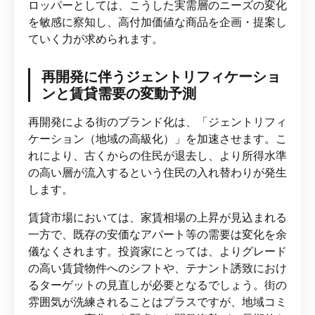
ロッパーとしては、こうした実需層のニーズの変化
を敏感に察知し、高付加価値な商品を企画・提案し
ていく力が求められます。
再開発に伴うジェントリフィケーショ
ンと賃貸需要の変動予測
再開発による街のブランド化は、「ジェントリフィ
ケーション（地域の高級化）」を加速させます。こ
れにより、古くからの住民が退去し、より所得水準
の高い層が流入するという住民の入れ替わりが発生
します。
賃貸市場においては、家賃相場の上昇が見込まれる
一方で、既存の安価なアパート等の需要は変化を余
儀なくされます。投資家にとっては、よりグレード
の高い賃貸物件へのシフトや、テナント誘致におけ
るターゲットの見直しが必要となるでしょう。街の
雰囲気が洗練されることはプラスですが、地域コミ