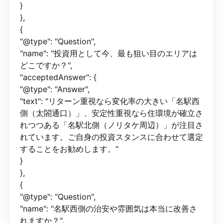
}
},
{
"@type": "Question",
"name": "投資用として今、最も狙い目のエリアは
どこですか？",
"acceptedAnswer": {
"@type": "Answer",
"text": "リターン重視なら変化率の大きい「名駅西
側（太閤通口）」、安定性重視なら住環境が確立さ
れつつある「名駅北側（ノリタケ周辺）」が注目さ
れています。ご自身の投資スタンスに合わせて選定
することをお勧めします。"
}
},
{
"@type": "Question",
"name": "名駅西側の治安や雰囲気は本当に改善さ
れますか？",