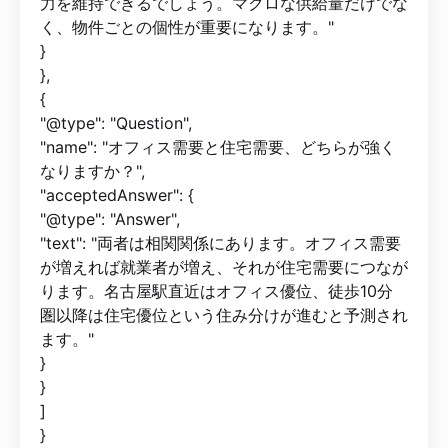
力を維持できるでしょう。マクロな供給量だけでな
く、物件ごとの個性が重要になります。"
}
},
{
"@type": "Question",
"name": "オフィス需要と住宅需要、どちらが強く
なりますか？",
"acceptedAnswer": {
"@type": "Answer",
"text": "両者は相関関係にあります。オフィス需要
が増えれば就業者が増え、それが住宅需要につなが
ります。名古屋駅直近はオフィス優位、徒歩10分
圏以降は住宅優位という住み分けが進むと予測され
ます。"
}
}
]
}