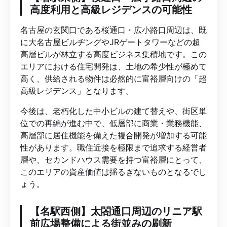
高度利用と高級レジデンスの可能性
名古屋の玄関口である桜通口・広小路口周辺は、既
に大名古屋ビルヂングやJRゲートタワーなどの超
高層ビルが林立する高度ビジネス集積地です。この
エリアにおける住宅開発は、土地の希少性が極めて
高く、供給される物件は必然的に富裕層向けの「超
高級レジデンス」となります。
今後は、老朽化した中小ビルの建て替えや、街区単
位での再編が進む中で、低層部に商業・業務機能、
高層部に居住機能を備えた複合開発が増加する可能
性があります。職住近接を極限まで追求する経営者
層や、セカンドハウス需要を持つ富裕層にとって、
このエリアの資産価値は揺るぎないものとなるでし
ょう。
【名駅西側】太閤通口周辺のリニア駅
前広場整備による街並みの刷新