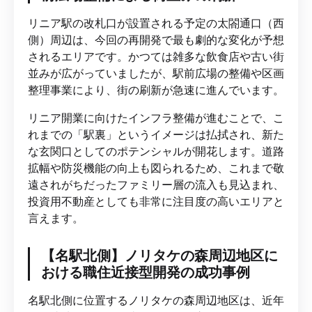
リニア駅の改札口が設置される予定の太閤通口（西
側）周辺は、今回の再開発で最も劇的な変化が予想
されるエリアです。かつては雑多な飲食店や古い街
並みが広がっていましたが、駅前広場の整備や区画
整理事業により、街の刷新が急速に進んでいます。
リニア開業に向けたインフラ整備が進むことで、こ
れまでの「駅裏」というイメージは払拭され、新た
な玄関口としてのポテンシャルが開花します。道路
拡幅や防災機能の向上も図られるため、これまで敬
遠されがちだったファミリー層の流入も見込まれ、
投資用不動産としても非常に注目度の高いエリアと
言えます。
【名駅北側】ノリタケの森周辺地区に
おける職住近接型開発の成功事例
名駅北側に位置するノリタケの森周辺地区は、近年