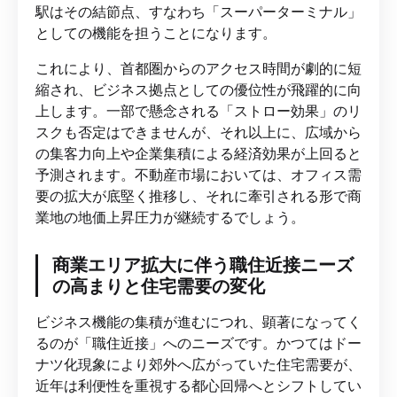
駅はその結節点、すなわち「スーパーターミナル」
としての機能を担うことになります。
これにより、首都圏からのアクセス時間が劇的に短
縮され、ビジネス拠点としての優位性が飛躍的に向
上します。一部で懸念される「ストロー効果」のリ
スクも否定はできませんが、それ以上に、広域から
の集客力向上や企業集積による経済効果が上回ると
予測されます。不動産市場においては、オフィス需
要の拡大が底堅く推移し、それに牽引される形で商
業地の地価上昇圧力が継続するでしょう。
商業エリア拡大に伴う職住近接ニーズ
の高まりと住宅需要の変化
ビジネス機能の集積が進むにつれ、顕著になってく
るのが「職住近接」へのニーズです。かつてはドー
ナツ化現象により郊外へ広がっていた住宅需要が、
近年は利便性を重視する都心回帰へとシフトしてい