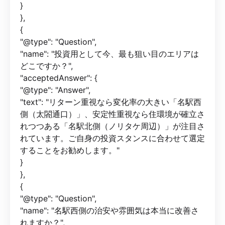
}
},
{
"@type": "Question",
"name": "投資用として今、最も狙い目のエリアは
どこですか？",
"acceptedAnswer": {
"@type": "Answer",
"text": "リターン重視なら変化率の大きい「名駅西
側（太閤通口）」、安定性重視なら住環境が確立さ
れつつある「名駅北側（ノリタケ周辺）」が注目さ
れています。ご自身の投資スタンスに合わせて選定
することをお勧めします。"
}
},
{
"@type": "Question",
"name": "名駅西側の治安や雰囲気は本当に改善さ
れますか？",