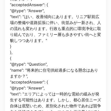
"acceptedAnswer": {
"@type": "Answer",
"text": "はい、改善傾向にあります。リニア駅前広
場の整備や道路拡張に伴い、街並みが一新され、人
の流れも変わります。行政も重点的に環境浄化に取
り組んでおり、ファミリー層も歩きやすい街へと変
貌しつつあります。"
}
},
{
"@type": "Question",
"name": "将来的に住宅供給過多になる懸念はあり
ますか？",
"acceptedAnswer": {
"@type": "Answer",
"text": "エリアによっては一時的な需給の緩みが発
生する可能性はあります。しかし、都心居住ニーズ
自体は底堅いため、差別化された物件であれば競争