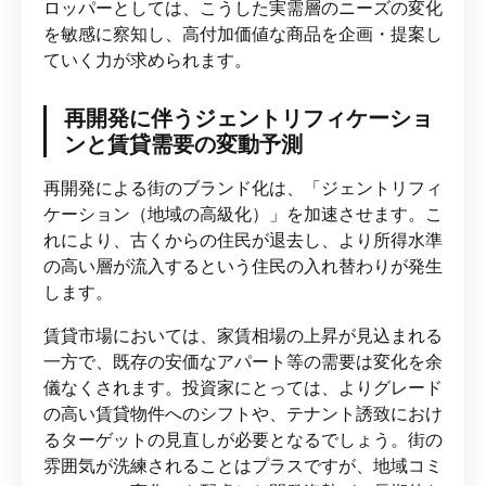
ロッパーとしては、こうした実需層のニーズの変化
を敏感に察知し、高付加価値な商品を企画・提案し
ていく力が求められます。
再開発に伴うジェントリフィケーショ
ンと賃貸需要の変動予測
再開発による街のブランド化は、「ジェントリフィ
ケーション（地域の高級化）」を加速させます。こ
れにより、古くからの住民が退去し、より所得水準
の高い層が流入するという住民の入れ替わりが発生
します。
賃貸市場においては、家賃相場の上昇が見込まれる
一方で、既存の安価なアパート等の需要は変化を余
儀なくされます。投資家にとっては、よりグレード
の高い賃貸物件へのシフトや、テナント誘致におけ
るターゲットの見直しが必要となるでしょう。街の
雰囲気が洗練されることはプラスですが、地域コミ