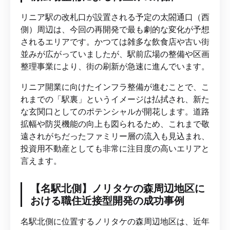
リニア駅の改札口が設置される予定の太閤通口（西
側）周辺は、今回の再開発で最も劇的な変化が予想
されるエリアです。かつては雑多な飲食店や古い街
並みが広がっていましたが、駅前広場の整備や区画
整理事業により、街の刷新が急速に進んでいます。
リニア開業に向けたインフラ整備が進むことで、こ
れまでの「駅裏」というイメージは払拭され、新た
な玄関口としてのポテンシャルが開花します。道路
拡幅や防災機能の向上も図られるため、これまで敬
遠されがちだったファミリー層の流入も見込まれ、
投資用不動産としても非常に注目度の高いエリアと
言えます。
【名駅北側】ノリタケの森周辺地区に
おける職住近接型開発の成功事例
名駅北側に位置するノリタケの森周辺地区は、近年