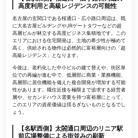
高度利用と高級レジデンスの可能性
名古屋の玄関口である桜通口・広小路口周辺は、既
に大名古屋ビルヂングやJRゲートタワーなどの超
高層ビルが林立する高度ビジネス集積地です。この
エリアにおける住宅開発は、土地の希少性が極めて
高く、供給される物件は必然的に富裕層向けの「超
高級レジデンス」となります。
今後は、老朽化した中小ビルの建て替えや、街区単
位での再編が進む中で、低層部に商業・業務機能、
高層部に居住機能を備えた複合開発が増加する可能
性があります。職住近接を極限まで追求する経営者
層や、セカンドハウス需要を持つ富裕層にとって、
このエリアの資産価値は揺るぎないものとなるでし
ょう。
【名駅西側】太閤通口周辺のリニア駅
前広場整備による街並みの刷新