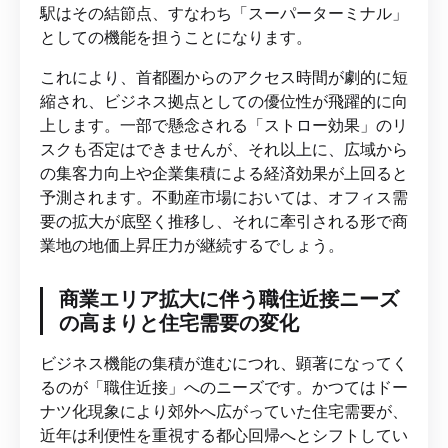
駅はその結節点、すなわち「スーパーターミナル」
としての機能を担うことになります。
これにより、首都圏からのアクセス時間が劇的に短
縮され、ビジネス拠点としての優位性が飛躍的に向
上します。一部で懸念される「ストロー効果」のリ
スクも否定はできませんが、それ以上に、広域から
の集客力向上や企業集積による経済効果が上回ると
予測されます。不動産市場においては、オフィス需
要の拡大が底堅く推移し、それに牽引される形で商
業地の地価上昇圧力が継続するでしょう。
商業エリア拡大に伴う職住近接ニーズ
の高まりと住宅需要の変化
ビジネス機能の集積が進むにつれ、顕著になってく
るのが「職住近接」へのニーズです。かつてはドー
ナツ化現象により郊外へ広がっていた住宅需要が、
近年は利便性を重視する都心回帰へとシフトしてい