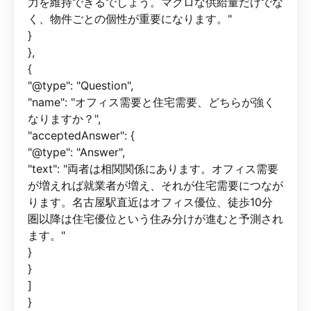
力を維持できるでしょう。マクロな供給量だけでな
く、物件ごとの個性が重要になります。"
}
},
{
"@type": "Question",
"name": "オフィス需要と住宅需要、どちらが強く
なりますか？",
"acceptedAnswer": {
"@type": "Answer",
"text": "両者は相関関係にあります。オフィス需要
が増えれば就業者が増え、それが住宅需要につなが
ります。名古屋駅直近はオフィス優位、徒歩10分
圏以降は住宅優位という住み分けが進むと予測され
ます。"
}
}
]
}