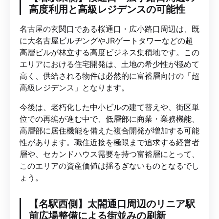
高度利用と高級レジデンスの可能性
名古屋の玄関口である桜通口・広小路口周辺は、既
に大名古屋ビルヂングやJRゲートタワーなどの超
高層ビルが林立する高度ビジネス集積地です。この
エリアにおける住宅開発は、土地の希少性が極めて
高く、供給される物件は必然的に富裕層向けの「超
高級レジデンス」となります。
今後は、老朽化した中小ビルの建て替えや、街区単
位での再編が進む中で、低層部に商業・業務機能、
高層部に居住機能を備えた複合開発が増加する可能
性があります。職住近接を極限まで追求する経営者
層や、セカンドハウス需要を持つ富裕層にとって、
このエリアの資産価値は揺るぎないものとなるでし
ょう。
【名駅西側】太閤通口周辺のリニア駅
前広場整備による街並みの刷新