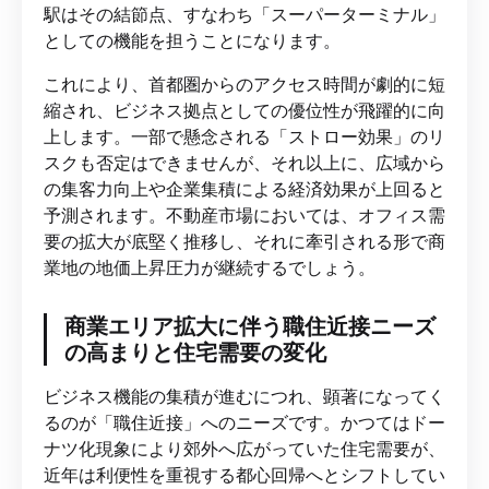
駅はその結節点、すなわち「スーパーターミナル」
としての機能を担うことになります。
これにより、首都圏からのアクセス時間が劇的に短
縮され、ビジネス拠点としての優位性が飛躍的に向
上します。一部で懸念される「ストロー効果」のリ
スクも否定はできませんが、それ以上に、広域から
の集客力向上や企業集積による経済効果が上回ると
予測されます。不動産市場においては、オフィス需
要の拡大が底堅く推移し、それに牽引される形で商
業地の地価上昇圧力が継続するでしょう。
商業エリア拡大に伴う職住近接ニーズ
の高まりと住宅需要の変化
ビジネス機能の集積が進むにつれ、顕著になってく
るのが「職住近接」へのニーズです。かつてはドー
ナツ化現象により郊外へ広がっていた住宅需要が、
近年は利便性を重視する都心回帰へとシフトしてい