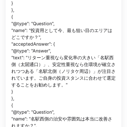
}
},
{
"@type": "Question",
"name": "投資用として今、最も狙い目のエリアは
どこですか？",
"acceptedAnswer": {
"@type": "Answer",
"text": "リターン重視なら変化率の大きい「名駅西
側（太閤通口）」、安定性重視なら住環境が確立さ
れつつある「名駅北側（ノリタケ周辺）」が注目さ
れています。ご自身の投資スタンスに合わせて選定
することをお勧めします。"
}
},
{
"@type": "Question",
"name": "名駅西側の治安や雰囲気は本当に改善さ
れますか？",