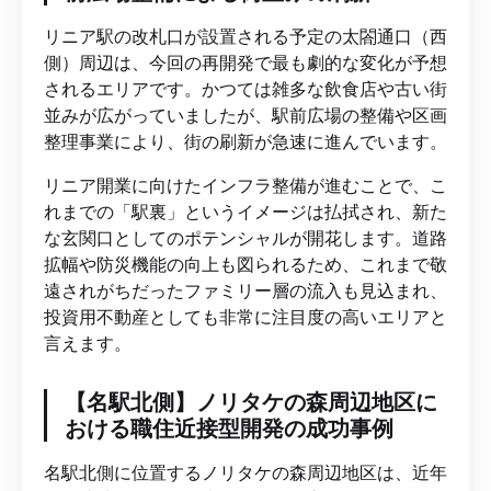
リニア駅の改札口が設置される予定の太閤通口（西
側）周辺は、今回の再開発で最も劇的な変化が予想
されるエリアです。かつては雑多な飲食店や古い街
並みが広がっていましたが、駅前広場の整備や区画
整理事業により、街の刷新が急速に進んでいます。
リニア開業に向けたインフラ整備が進むことで、こ
れまでの「駅裏」というイメージは払拭され、新た
な玄関口としてのポテンシャルが開花します。道路
拡幅や防災機能の向上も図られるため、これまで敬
遠されがちだったファミリー層の流入も見込まれ、
投資用不動産としても非常に注目度の高いエリアと
言えます。
【名駅北側】ノリタケの森周辺地区に
おける職住近接型開発の成功事例
名駅北側に位置するノリタケの森周辺地区は、近年