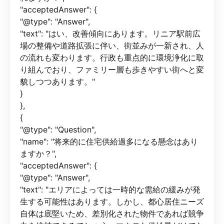
"acceptedAnswer": {
"@type": "Answer",
"text": "はい、改善傾向にあります。リニア駅前広
場の整備や道路拡張に伴い、街並みが一新され、人
の流れも変わります。行政も重点的に環境浄化に取
り組んでおり、ファミリー層も歩きやすい街へと変
貌しつつあります。"
}
},
{
"@type": "Question",
"name": "将来的に住宅供給過多になる懸念はあり
ますか？",
"acceptedAnswer": {
"@type": "Answer",
"text": "エリアによっては一時的な需給の緩みが発
生する可能性はあります。しかし、都心居住ニーズ
自体は底堅いため、差別化された物件であれば競争