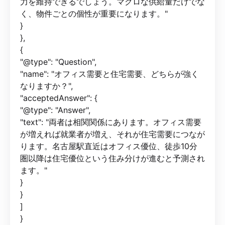
力を維持できるでしょう。マクロな供給量だけでな
く、物件ごとの個性が重要になります。"
}
},
{
"@type": "Question",
"name": "オフィス需要と住宅需要、どちらが強く
なりますか？",
"acceptedAnswer": {
"@type": "Answer",
"text": "両者は相関関係にあります。オフィス需要
が増えれば就業者が増え、それが住宅需要につなが
ります。名古屋駅直近はオフィス優位、徒歩10分
圏以降は住宅優位という住み分けが進むと予測され
ます。"
}
}
]
}