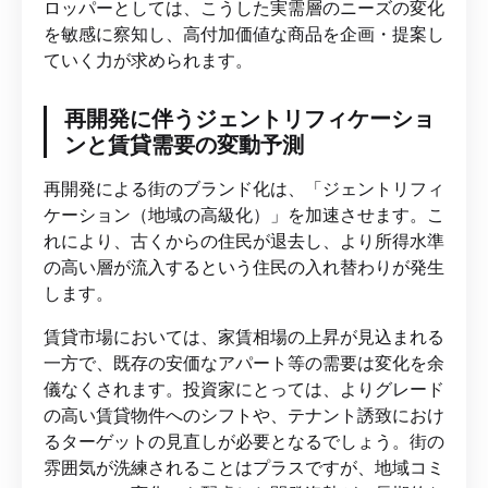
ロッパーとしては、こうした実需層のニーズの変化
を敏感に察知し、高付加価値な商品を企画・提案し
ていく力が求められます。
再開発に伴うジェントリフィケーショ
ンと賃貸需要の変動予測
再開発による街のブランド化は、「ジェントリフィ
ケーション（地域の高級化）」を加速させます。こ
れにより、古くからの住民が退去し、より所得水準
の高い層が流入するという住民の入れ替わりが発生
します。
賃貸市場においては、家賃相場の上昇が見込まれる
一方で、既存の安価なアパート等の需要は変化を余
儀なくされます。投資家にとっては、よりグレード
の高い賃貸物件へのシフトや、テナント誘致におけ
るターゲットの見直しが必要となるでしょう。街の
雰囲気が洗練されることはプラスですが、地域コミ