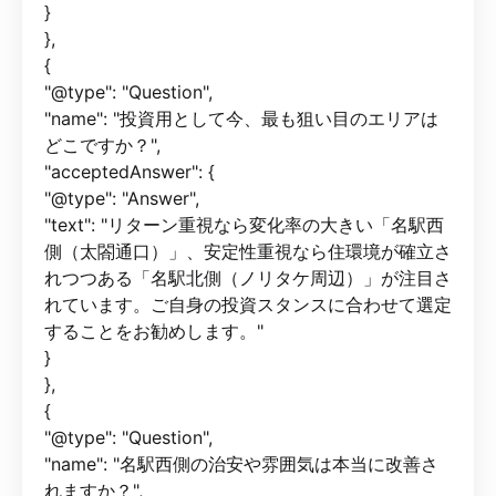
}
},
{
"@type": "Question",
"name": "投資用として今、最も狙い目のエリアは
どこですか？",
"acceptedAnswer": {
"@type": "Answer",
"text": "リターン重視なら変化率の大きい「名駅西
側（太閤通口）」、安定性重視なら住環境が確立さ
れつつある「名駅北側（ノリタケ周辺）」が注目さ
れています。ご自身の投資スタンスに合わせて選定
することをお勧めします。"
}
},
{
"@type": "Question",
"name": "名駅西側の治安や雰囲気は本当に改善さ
れますか？",