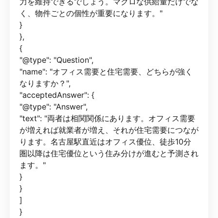
力を維持できるでしょう。マクロな供給量だけでな
く、物件ごとの個性が重要になります。"
}
},
{
"@type": "Question",
"name": "オフィス需要と住宅需要、どちらが強く
なりますか？",
"acceptedAnswer": {
"@type": "Answer",
"text": "両者は相関関係にあります。オフィス需要
が増えれば就業者が増え、それが住宅需要につなが
ります。名古屋駅直近はオフィス優位、徒歩10分
圏以降は住宅優位という住み分けが進むと予測され
ます。"
}
}
]
}