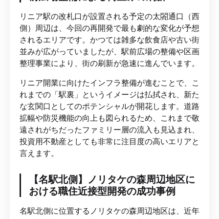
リニア駅の改札口が設置される予定の太閤通口（西
側）周辺は、今回の再開発で最も劇的な変化が予想
されるエリアです。かつては雑多な飲食店や古い街
並みが広がっていましたが、駅前広場の整備や区画
整理事業により、街の刷新が急速に進んでいます。
リニア開業に向けたインフラ整備が進むことで、こ
れまでの「駅裏」というイメージは払拭され、新た
な玄関口としてのポテンシャルが開花します。道路
拡幅や防災機能の向上も図られるため、これまで敬
遠されがちだったファミリー層の流入も見込まれ、
投資用不動産としても非常に注目度の高いエリアと
言えます。
【名駅北側】ノリタケの森周辺地区に
おける職住近接型開発の成功事例
名駅北側に位置するノリタケの森周辺地区は、近年