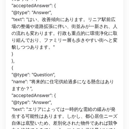
"acceptedAnswer": {
"@type": "Answer",
"text": "はい、改善傾向にあります。リニア駅前広
場の整備や道路拡張に伴い、街並みが一新され、人
の流れも変わります。行政も重点的に環境浄化に取
り組んでおり、ファミリー層も歩きやすい街へと変
貌しつつあります。"
}
},
{
"@type": "Question",
"name": "将来的に住宅供給過多になる懸念はあり
ますか？",
"acceptedAnswer": {
"@type": "Answer",
"text": "エリアによっては一時的な需給の緩みが発
生する可能性はあります。しかし、都心居住ニーズ
自体は底堅いため、差別化された物件であれば競争