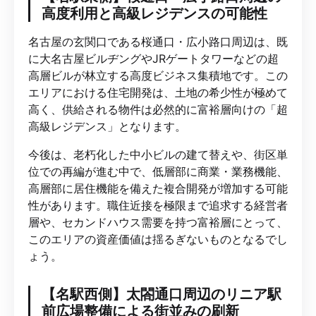
高度利用と高級レジデンスの可能性
名古屋の玄関口である桜通口・広小路口周辺は、既
に大名古屋ビルヂングやJRゲートタワーなどの超
高層ビルが林立する高度ビジネス集積地です。この
エリアにおける住宅開発は、土地の希少性が極めて
高く、供給される物件は必然的に富裕層向けの「超
高級レジデンス」となります。
今後は、老朽化した中小ビルの建て替えや、街区単
位での再編が進む中で、低層部に商業・業務機能、
高層部に居住機能を備えた複合開発が増加する可能
性があります。職住近接を極限まで追求する経営者
層や、セカンドハウス需要を持つ富裕層にとって、
このエリアの資産価値は揺るぎないものとなるでし
ょう。
【名駅西側】太閤通口周辺のリニア駅
前広場整備による街並みの刷新