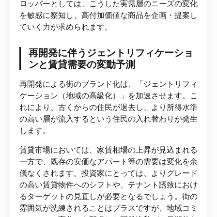
ロッパーとしては、こうした実需層のニーズの変化
を敏感に察知し、高付加価値な商品を企画・提案し
ていく力が求められます。
再開発に伴うジェントリフィケーショ
ンと賃貸需要の変動予測
再開発による街のブランド化は、「ジェントリフィ
ケーション（地域の高級化）」を加速させます。こ
れにより、古くからの住民が退去し、より所得水準
の高い層が流入するという住民の入れ替わりが発生
します。
賃貸市場においては、家賃相場の上昇が見込まれる
一方で、既存の安価なアパート等の需要は変化を余
儀なくされます。投資家にとっては、よりグレード
の高い賃貸物件へのシフトや、テナント誘致におけ
るターゲットの見直しが必要となるでしょう。街の
雰囲気が洗練されることはプラスですが、地域コミ