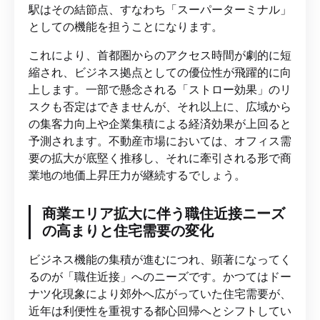
駅はその結節点、すなわち「スーパーターミナル」
としての機能を担うことになります。
これにより、首都圏からのアクセス時間が劇的に短
縮され、ビジネス拠点としての優位性が飛躍的に向
上します。一部で懸念される「ストロー効果」のリ
スクも否定はできませんが、それ以上に、広域から
の集客力向上や企業集積による経済効果が上回ると
予測されます。不動産市場においては、オフィス需
要の拡大が底堅く推移し、それに牽引される形で商
業地の地価上昇圧力が継続するでしょう。
商業エリア拡大に伴う職住近接ニーズ
の高まりと住宅需要の変化
ビジネス機能の集積が進むにつれ、顕著になってく
るのが「職住近接」へのニーズです。かつてはドー
ナツ化現象により郊外へ広がっていた住宅需要が、
近年は利便性を重視する都心回帰へとシフトしてい