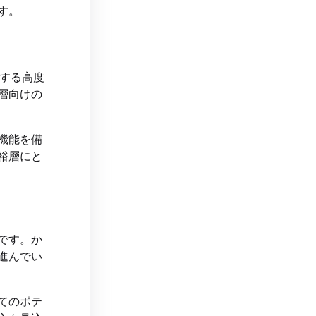
す。
する高度
層向けの
機能を備
裕層にと
です。か
進んでい
てのポテ