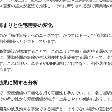
ス需要の拡大が底堅く推移し、それに牽引される形で商業地の
高まりと住宅需要の変化
のが「職住近接」へのニーズです。かつてはドーナツ化現象に
都心回帰へとシフトしています。
商業施設が増加することで、このエリアで働く高所得者層やパ
に、通勤時間の短縮や生活利便性を最優先する層にとって、名
。これに伴い、単身者やDINKS向けだけでなく、都心居住を
れます。
効果に関する分析
で、資産価値の二極化を招く可能性も孕んでいます。名古屋駅
その希少性から資産価値が維持・上昇しやすい傾向にあります
開発の波及効果を享受できる場所と、そうでない場所の選別が