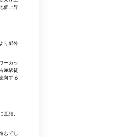
地価上昇
より郊外
ワーカッ
古屋駅徒
志向する
に直結、
。
進むでし