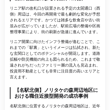
リニア駅の改札口が設置される予定の太閤通口（西
側）周辺は、今回の再開発で最も劇的な変化が予想
されるエリアです。かつては雑多な飲食店や古い街
並みが広がっていましたが、駅前広場の整備や区画
整理事業により、街の刷新が急速に進んでいます。
リニア開業に向けたインフラ整備が進むことで、こ
れまでの「駅裏」というイメージは払拭され、新た
な玄関口としてのポテンシャルが開花します。道路
拡幅や防災機能の向上も図られるため、これまで敬
遠されがちだったファミリー層の流入も見込まれ、
投資用不動産としても非常に注目度の高いエリアと
言えます。
【名駅北側】ノリタケの森周辺地区に
おける職住近接型開発の成功事例
名駅北側に位置するノリタケの森周辺地区は、近年