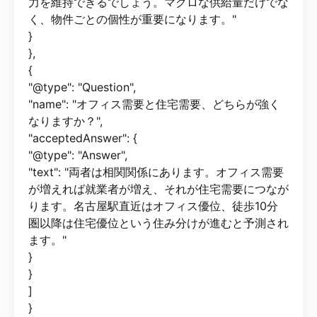
力を維持できるでしょう。マクロな供給量だけでな
く、物件ごとの個性が重要になります。"
}
},
{
"@type": "Question",
"name": "オフィス需要と住宅需要、どちらが強く
なりますか？",
"acceptedAnswer": {
"@type": "Answer",
"text": "両者は相関関係にあります。オフィス需要
が増えれば就業者が増え、それが住宅需要につなが
ります。名古屋駅直近はオフィス優位、徒歩10分
圏以降は住宅優位という住み分けが進むと予測され
ます。"
}
}
]
}