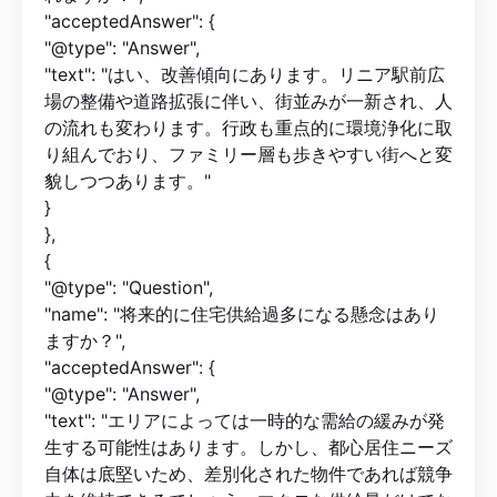
"acceptedAnswer": {
"@type": "Answer",
"text": "はい、改善傾向にあります。リニア駅前広
場の整備や道路拡張に伴い、街並みが一新され、人
の流れも変わります。行政も重点的に環境浄化に取
り組んでおり、ファミリー層も歩きやすい街へと変
貌しつつあります。"
}
},
{
"@type": "Question",
"name": "将来的に住宅供給過多になる懸念はあり
ますか？",
"acceptedAnswer": {
"@type": "Answer",
"text": "エリアによっては一時的な需給の緩みが発
生する可能性はあります。しかし、都心居住ニーズ
自体は底堅いため、差別化された物件であれば競争