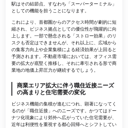
駅はその結節点、すなわち「スーパーターミナル」
としての機能を担うことになります。
これにより、首都圏からのアクセス時間が劇的に短
縮され、ビジネス拠点としての優位性が飛躍的に向
上します。一部で懸念される「ストロー効果」のリ
スクも否定はできませんが、それ以上に、広域から
の集客力向上や企業集積による経済効果が上回ると
予測されます。不動産市場においては、オフィス需
要の拡大が底堅く推移し、それに牽引される形で商
業地の地価上昇圧力が継続するでしょう。
商業エリア拡大に伴う職住近接ニーズ
の高まりと住宅需要の変化
ビジネス機能の集積が進むにつれ、顕著になってく
るのが「職住近接」へのニーズです。かつてはドー
ナツ化現象により郊外へ広がっていた住宅需要が、
近年は利便性を重視する都心回帰へとシフトしてい