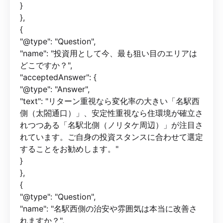
}
},
{
"@type": "Question",
"name": "投資用として今、最も狙い目のエリアは
どこですか？",
"acceptedAnswer": {
"@type": "Answer",
"text": "リターン重視なら変化率の大きい「名駅西
側（太閤通口）」、安定性重視なら住環境が確立さ
れつつある「名駅北側（ノリタケ周辺）」が注目さ
れています。ご自身の投資スタンスに合わせて選定
することをお勧めします。"
}
},
{
"@type": "Question",
"name": "名駅西側の治安や雰囲気は本当に改善さ
れますか？",