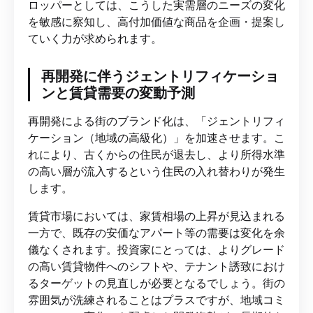
ロッパーとしては、こうした実需層のニーズの変化
を敏感に察知し、高付加価値な商品を企画・提案し
ていく力が求められます。
再開発に伴うジェントリフィケーショ
ンと賃貸需要の変動予測
再開発による街のブランド化は、「ジェントリフィ
ケーション（地域の高級化）」を加速させます。こ
れにより、古くからの住民が退去し、より所得水準
の高い層が流入するという住民の入れ替わりが発生
します。
賃貸市場においては、家賃相場の上昇が見込まれる
一方で、既存の安価なアパート等の需要は変化を余
儀なくされます。投資家にとっては、よりグレード
の高い賃貸物件へのシフトや、テナント誘致におけ
るターゲットの見直しが必要となるでしょう。街の
雰囲気が洗練されることはプラスですが、地域コミ