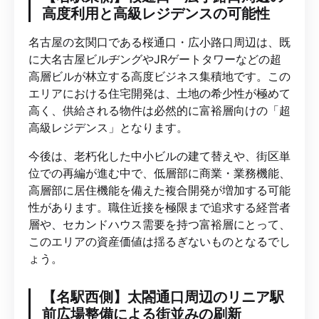
高度利用と高級レジデンスの可能性
名古屋の玄関口である桜通口・広小路口周辺は、既
に大名古屋ビルヂングやJRゲートタワーなどの超
高層ビルが林立する高度ビジネス集積地です。この
エリアにおける住宅開発は、土地の希少性が極めて
高く、供給される物件は必然的に富裕層向けの「超
高級レジデンス」となります。
今後は、老朽化した中小ビルの建て替えや、街区単
位での再編が進む中で、低層部に商業・業務機能、
高層部に居住機能を備えた複合開発が増加する可能
性があります。職住近接を極限まで追求する経営者
層や、セカンドハウス需要を持つ富裕層にとって、
このエリアの資産価値は揺るぎないものとなるでし
ょう。
【名駅西側】太閤通口周辺のリニア駅
前広場整備による街並みの刷新