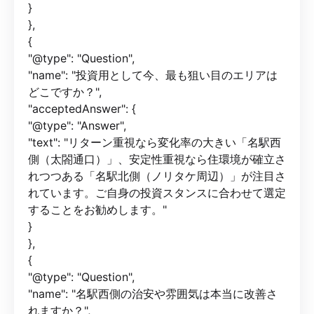
}
},
{
"@type": "Question",
"name": "投資用として今、最も狙い目のエリアは
どこですか？",
"acceptedAnswer": {
"@type": "Answer",
"text": "リターン重視なら変化率の大きい「名駅西
側（太閤通口）」、安定性重視なら住環境が確立さ
れつつある「名駅北側（ノリタケ周辺）」が注目さ
れています。ご自身の投資スタンスに合わせて選定
することをお勧めします。"
}
},
{
"@type": "Question",
"name": "名駅西側の治安や雰囲気は本当に改善さ
れますか？",