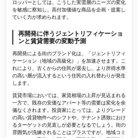
ロッパーとしては、こうした実需層のニーズの変化
を敏感に察知し、高付加価値な商品を企画・提案し
ていく力が求められます。
再開発に伴うジェントリフィケーショ
ンと賃貸需要の変動予測
再開発による街のブランド化は、「ジェントリフィ
ケーション（地域の高級化）」を加速させます。こ
れにより、古くからの住民が退去し、より所得水準
の高い層が流入するという住民の入れ替わりが発生
します。
賃貸市場においては、家賃相場の上昇が見込まれる
一方で、既存の安価なアパート等の需要は変化を余
儀なくされます。投資家にとっては、よりグレード
の高い賃貸物件へのシフトや、テナント誘致におけ
るターゲットの見直しが必要となるでしょう。街の
雰囲気が洗練されることはプラスですが、地域コミ