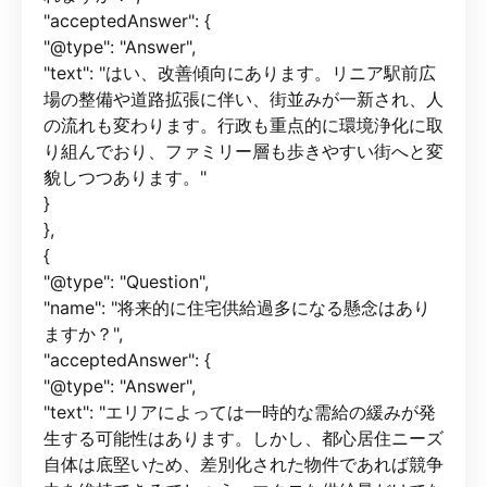
"acceptedAnswer": {
"@type": "Answer",
"text": "はい、改善傾向にあります。リニア駅前広
場の整備や道路拡張に伴い、街並みが一新され、人
の流れも変わります。行政も重点的に環境浄化に取
り組んでおり、ファミリー層も歩きやすい街へと変
貌しつつあります。"
}
},
{
"@type": "Question",
"name": "将来的に住宅供給過多になる懸念はあり
ますか？",
"acceptedAnswer": {
"@type": "Answer",
"text": "エリアによっては一時的な需給の緩みが発
生する可能性はあります。しかし、都心居住ニーズ
自体は底堅いため、差別化された物件であれば競争