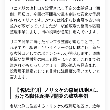
リニア駅の改札口が設置される予定の太閤通口（西
側）周辺は、今回の再開発で最も劇的な変化が予想
されるエリアです。かつては雑多な飲食店や古い街
並みが広がっていましたが、駅前広場の整備や区画
整理事業により、街の刷新が急速に進んでいます。
リニア開業に向けたインフラ整備が進むことで、こ
れまでの「駅裏」というイメージは払拭され、新た
な玄関口としてのポテンシャルが開花します。道路
拡幅や防災機能の向上も図られるため、これまで敬
遠されがちだったファミリー層の流入も見込まれ、
投資用不動産としても非常に注目度の高いエリアと
言えます。
【名駅北側】ノリタケの森周辺地区に
おける職住近接型開発の成功事例
名駅北側に位置するノリタケの森周辺地区は、近年