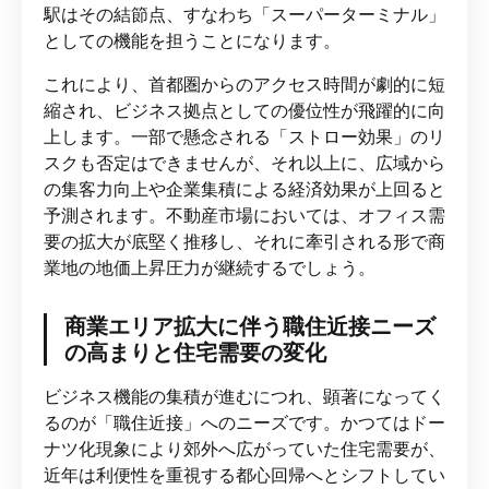
駅はその結節点、すなわち「スーパーターミナル」
としての機能を担うことになります。
これにより、首都圏からのアクセス時間が劇的に短
縮され、ビジネス拠点としての優位性が飛躍的に向
上します。一部で懸念される「ストロー効果」のリ
スクも否定はできませんが、それ以上に、広域から
の集客力向上や企業集積による経済効果が上回ると
予測されます。不動産市場においては、オフィス需
要の拡大が底堅く推移し、それに牽引される形で商
業地の地価上昇圧力が継続するでしょう。
商業エリア拡大に伴う職住近接ニーズ
の高まりと住宅需要の変化
ビジネス機能の集積が進むにつれ、顕著になってく
るのが「職住近接」へのニーズです。かつてはドー
ナツ化現象により郊外へ広がっていた住宅需要が、
近年は利便性を重視する都心回帰へとシフトしてい