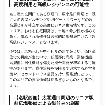
高度利用と高級レジデンスの可能性
名古屋の玄関口である桜通口・広小路口周辺は、既
に大名古屋ビルヂングやJRゲートタワーなどの超
高層ビルが林立する高度ビジネス集積地です。この
エリアにおける住宅開発は、土地の希少性が極めて
高く、供給される物件は必然的に富裕層向けの「超
高級レジデンス」となります。
今後は、老朽化した中小ビルの建て替えや、街区単
位での再編が進む中で、低層部に商業・業務機能、
高層部に居住機能を備えた複合開発が増加する可能
性があります。職住近接を極限まで追求する経営者
層や、セカンドハウス需要を持つ富裕層にとって、
このエリアの資産価値は揺るぎないものとなるでし
ょう。
【名駅西側】太閤通口周辺のリニア駅
前広場整備による街並みの刷新