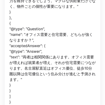
力を維持できるでしょう。マクロな供給量だけでな
く、物件ごとの個性が重要になります。"
}
},
{
"@type": "Question",
"name": "オフィス需要と住宅需要、どちらが強く
なりますか？",
"acceptedAnswer": {
"@type": "Answer",
"text": "両者は相関関係にあります。オフィス需要
が増えれば就業者が増え、それが住宅需要につなが
ります。名古屋駅直近はオフィス優位、徒歩10分
圏以降は住宅優位という住み分けが進むと予測され
ます。"
}
}
]
}