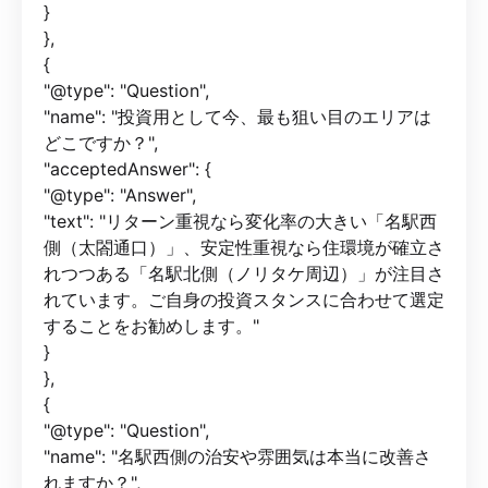
}
},
{
"@type": "Question",
"name": "投資用として今、最も狙い目のエリアは
どこですか？",
"acceptedAnswer": {
"@type": "Answer",
"text": "リターン重視なら変化率の大きい「名駅西
側（太閤通口）」、安定性重視なら住環境が確立さ
れつつある「名駅北側（ノリタケ周辺）」が注目さ
れています。ご自身の投資スタンスに合わせて選定
することをお勧めします。"
}
},
{
"@type": "Question",
"name": "名駅西側の治安や雰囲気は本当に改善さ
れますか？",