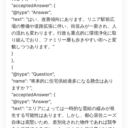
"acceptedAnswer": {
"@type": "Answer",
"text": "はい、改善傾向にあります。リニア駅前広
場の整備や道路拡張に伴い、街並みが一新され、人
の流れも変わります。行政も重点的に環境浄化に取
り組んでおり、ファミリー層も歩きやすい街へと変
貌しつつあります。"
}
},
{
"@type": "Question",
"name": "将来的に住宅供給過多になる懸念はあり
ますか？",
"acceptedAnswer": {
"@type": "Answer",
"text": "エリアによっては一時的な需給の緩みが発
生する可能性はあります。しかし、都心居住ニーズ
自体は底堅いため、差別化された物件であれば競争