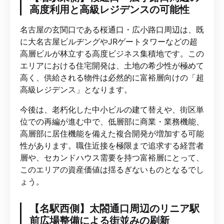
高度利用と高級レジデンスの可能性
名古屋の玄関口である桜通口・広小路口周辺は、既
に大名古屋ビルヂングやJRゲートタワーなどの超
高層ビルが林立する高度ビジネス集積地です。この
エリアにおける住宅開発は、土地の希少性が極めて
高く、供給される物件は必然的に富裕層向けの「超
高級レジデンス」となります。
今後は、老朽化した中小ビルの建て替えや、街区単
位での再編が進む中で、低層部に商業・業務機能、
高層部に居住機能を備えた複合開発が増加する可能
性があります。職住近接を極限まで追求する経営者
層や、セカンドハウス需要を持つ富裕層にとって、
このエリアの資産価値は揺るぎないものとなるでし
ょう。
【名駅西側】太閤通口周辺のリニア駅
前広場整備による街並みの刷新