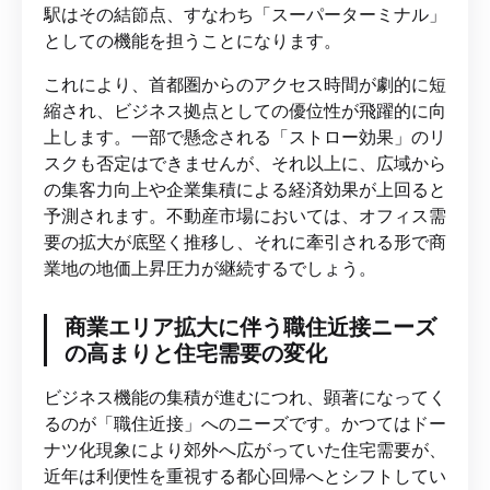
駅はその結節点、すなわち「スーパーターミナル」
としての機能を担うことになります。
これにより、首都圏からのアクセス時間が劇的に短
縮され、ビジネス拠点としての優位性が飛躍的に向
上します。一部で懸念される「ストロー効果」のリ
スクも否定はできませんが、それ以上に、広域から
の集客力向上や企業集積による経済効果が上回ると
予測されます。不動産市場においては、オフィス需
要の拡大が底堅く推移し、それに牽引される形で商
業地の地価上昇圧力が継続するでしょう。
商業エリア拡大に伴う職住近接ニーズ
の高まりと住宅需要の変化
ビジネス機能の集積が進むにつれ、顕著になってく
るのが「職住近接」へのニーズです。かつてはドー
ナツ化現象により郊外へ広がっていた住宅需要が、
近年は利便性を重視する都心回帰へとシフトしてい