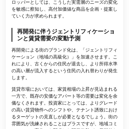
ロッパーとしては、こうした実需層のニーズの変化
を敏感に察知し、高付加価値な商品を企画・提案し
ていく力が求められます。
再開発に伴うジェントリフィケーショ
ンと賃貸需要の変動予測
再開発による街のブランド化は、「ジェントリフィ
ケーション（地域の高級化）」を加速させます。こ
れにより、古くからの住民が退去し、より所得水準
の高い層が流入するという住民の入れ替わりが発生
します。
賃貸市場においては、家賃相場の上昇が見込まれる
一方で、既存の安価なアパート等の需要は変化を余
儀なくされます。投資家にとっては、よりグレード
の高い賃貸物件へのシフトや、テナント誘致におけ
るターゲットの見直しが必要となるでしょう。街の
雰囲気が洗練されることはプラスですが、地域コミ