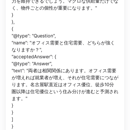
力を維持できるでしょう。マクロな供給量だけでな
く、物件ごとの個性が重要になります。"
}
},
{
"@type": "Question",
"name": "オフィス需要と住宅需要、どちらが強く
なりますか？",
"acceptedAnswer": {
"@type": "Answer",
"text": "両者は相関関係にあります。オフィス需要
が増えれば就業者が増え、それが住宅需要につなが
ります。名古屋駅直近はオフィス優位、徒歩10分
圏以降は住宅優位という住み分けが進むと予測され
ます。"
}
}
]
}