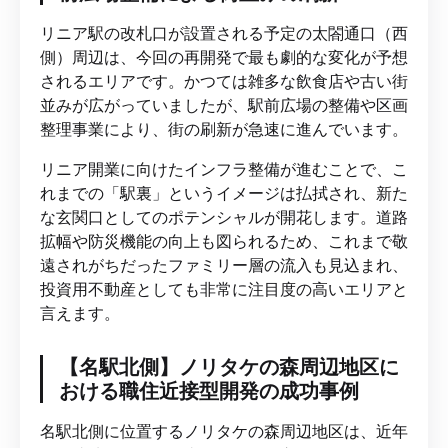
リニア駅の改札口が設置される予定の太閤通口（西
側）周辺は、今回の再開発で最も劇的な変化が予想
されるエリアです。かつては雑多な飲食店や古い街
並みが広がっていましたが、駅前広場の整備や区画
整理事業により、街の刷新が急速に進んでいます。
リニア開業に向けたインフラ整備が進むことで、こ
れまでの「駅裏」というイメージは払拭され、新た
な玄関口としてのポテンシャルが開花します。道路
拡幅や防災機能の向上も図られるため、これまで敬
遠されがちだったファミリー層の流入も見込まれ、
投資用不動産としても非常に注目度の高いエリアと
言えます。
【名駅北側】ノリタケの森周辺地区に
おける職住近接型開発の成功事例
名駅北側に位置するノリタケの森周辺地区は、近年