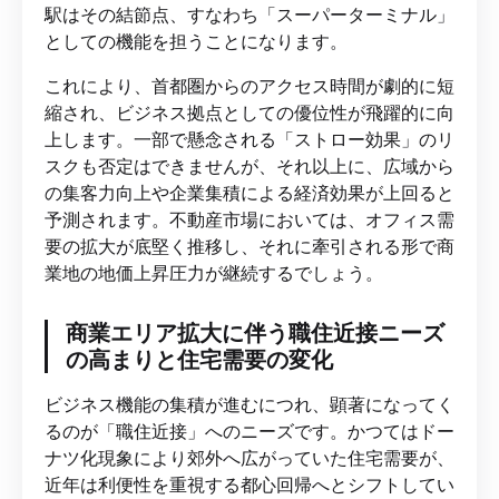
駅はその結節点、すなわち「スーパーターミナル」
としての機能を担うことになります。
これにより、首都圏からのアクセス時間が劇的に短
縮され、ビジネス拠点としての優位性が飛躍的に向
上します。一部で懸念される「ストロー効果」のリ
スクも否定はできませんが、それ以上に、広域から
の集客力向上や企業集積による経済効果が上回ると
予測されます。不動産市場においては、オフィス需
要の拡大が底堅く推移し、それに牽引される形で商
業地の地価上昇圧力が継続するでしょう。
商業エリア拡大に伴う職住近接ニーズ
の高まりと住宅需要の変化
ビジネス機能の集積が進むにつれ、顕著になってく
るのが「職住近接」へのニーズです。かつてはドー
ナツ化現象により郊外へ広がっていた住宅需要が、
近年は利便性を重視する都心回帰へとシフトしてい