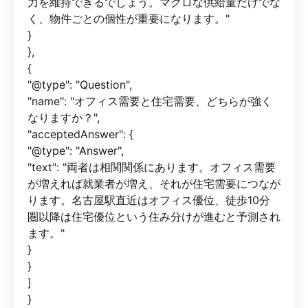
力を維持できるでしょう。マクロな供給量だけでな
く、物件ごとの個性が重要になります。"
}
},
{
"@type": "Question",
"name": "オフィス需要と住宅需要、どちらが強く
なりますか？",
"acceptedAnswer": {
"@type": "Answer",
"text": "両者は相関関係にあります。オフィス需要
が増えれば就業者が増え、それが住宅需要につなが
ります。名古屋駅直近はオフィス優位、徒歩10分
圏以降は住宅優位という住み分けが進むと予測され
ます。"
}
}
]
}