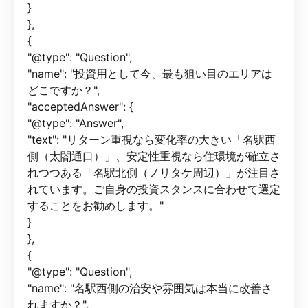
}
},
{
"@type": "Question",
"name": "投資用として今、最も狙い目のエリアは
どこですか？",
"acceptedAnswer": {
"@type": "Answer",
"text": "リターン重視なら変化率の大きい「名駅西
側（太閤通口）」、安定性重視なら住環境が確立さ
れつつある「名駅北側（ノリタケ周辺）」が注目さ
れています。ご自身の投資スタンスに合わせて選定
することをお勧めします。"
}
},
{
"@type": "Question",
"name": "名駅西側の治安や雰囲気は本当に改善さ
れますか？",