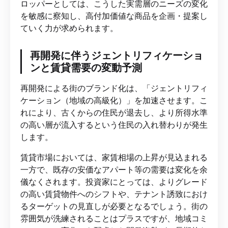
ロッパーとしては、こうした実需層のニーズの変化
を敏感に察知し、高付加価値な商品を企画・提案し
ていく力が求められます。
再開発に伴うジェントリフィケーショ
ンと賃貸需要の変動予測
再開発による街のブランド化は、「ジェントリフィ
ケーション（地域の高級化）」を加速させます。こ
れにより、古くからの住民が退去し、より所得水準
の高い層が流入するという住民の入れ替わりが発生
します。
賃貸市場においては、家賃相場の上昇が見込まれる
一方で、既存の安価なアパート等の需要は変化を余
儀なくされます。投資家にとっては、よりグレード
の高い賃貸物件へのシフトや、テナント誘致におけ
るターゲットの見直しが必要となるでしょう。街の
雰囲気が洗練されることはプラスですが、地域コミ