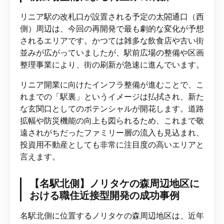
リニア駅の改札口が設置される予定の太閤通口（西
側）周辺は、今回の再開発で最も劇的な変化が予想
されるエリアです。かつては雑多な飲食店や古い街
並みが広がっていましたが、駅前広場の整備や区画
整理事業により、街の刷新が急速に進んでいます。
リニア開業に向けたインフラ整備が進むことで、こ
れまでの「駅裏」というイメージは払拭され、新た
な玄関口としてのポテンシャルが開花します。道路
拡幅や防災機能の向上も図られるため、これまで敬
遠されがちだったファミリー層の流入も見込まれ、
投資用不動産としても非常に注目度の高いエリアと
言えます。
【名駅北側】ノリタケの森周辺地区に
おける職住近接型開発の成功事例
名駅北側に位置するノリタケの森周辺地区は、近年