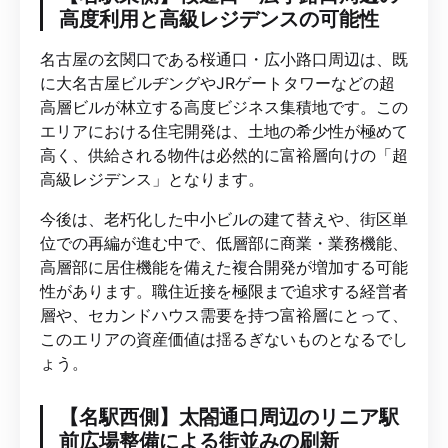
高度利用と高級レジデンスの可能性
名古屋の玄関口である桜通口・広小路口周辺は、既
に大名古屋ビルヂングやJRゲートタワーなどの超
高層ビルが林立する高度ビジネス集積地です。この
エリアにおける住宅開発は、土地の希少性が極めて
高く、供給される物件は必然的に富裕層向けの「超
高級レジデンス」となります。
今後は、老朽化した中小ビルの建て替えや、街区単
位での再編が進む中で、低層部に商業・業務機能、
高層部に居住機能を備えた複合開発が増加する可能
性があります。職住近接を極限まで追求する経営者
層や、セカンドハウス需要を持つ富裕層にとって、
このエリアの資産価値は揺るぎないものとなるでし
ょう。
【名駅西側】太閤通口周辺のリニア駅
前広場整備による街並みの刷新