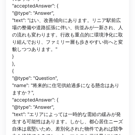
"acceptedAnswer": {
"@type": "Answer",
"text": "はい、改善傾向にあります。リニア駅前広
場の整備や道路拡張に伴い、街並みが一新され、人
の流れも変わります。行政も重点的に環境浄化に取
り組んでおり、ファミリー層も歩きやすい街へと変
貌しつつあります。"
}
},
{
"@type": "Question",
"name": "将来的に住宅供給過多になる懸念はあり
ますか？",
"acceptedAnswer": {
"@type": "Answer",
"text": "エリアによっては一時的な需給の緩みが発
生する可能性はあります。しかし、都心居住ニーズ
自体は底堅いため、差別化された物件であれば競争