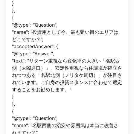
}
},
{
"@type": "Question",
"name": "投資用として今、最も狙い目のエリアは
どこですか？",
"acceptedAnswer": {
"@type": "Answer",
"text": "リターン重視なら変化率の大きい「名駅西
側（太閤通口）」、安定性重視なら住環境が確立さ
れつつある「名駅北側（ノリタケ周辺）」が注目さ
れています。ご自身の投資スタンスに合わせて選定
することをお勧めします。"
}
},
{
"@type": "Question",
"name": "名駅西側の治安や雰囲気は本当に改善さ
れますか？",