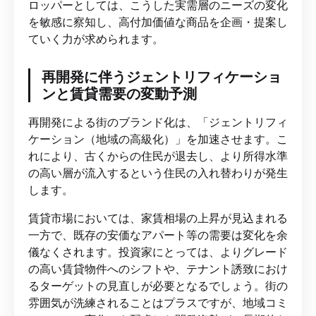
ロッパーとしては、こうした実需層のニーズの変化
を敏感に察知し、高付加価値な商品を企画・提案し
ていく力が求められます。
再開発に伴うジェントリフィケーショ
ンと賃貸需要の変動予測
再開発による街のブランド化は、「ジェントリフィ
ケーション（地域の高級化）」を加速させます。こ
れにより、古くからの住民が退去し、より所得水準
の高い層が流入するという住民の入れ替わりが発生
します。
賃貸市場においては、家賃相場の上昇が見込まれる
一方で、既存の安価なアパート等の需要は変化を余
儀なくされます。投資家にとっては、よりグレード
の高い賃貸物件へのシフトや、テナント誘致におけ
るターゲットの見直しが必要となるでしょう。街の
雰囲気が洗練されることはプラスですが、地域コミ