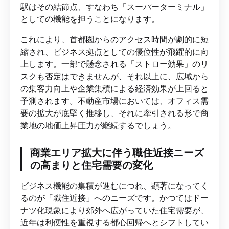
駅はその結節点、すなわち「スーパーターミナル」
としての機能を担うことになります。
これにより、首都圏からのアクセス時間が劇的に短
縮され、ビジネス拠点としての優位性が飛躍的に向
上します。一部で懸念される「ストロー効果」のリ
スクも否定はできませんが、それ以上に、広域から
の集客力向上や企業集積による経済効果が上回ると
予測されます。不動産市場においては、オフィス需
要の拡大が底堅く推移し、それに牽引される形で商
業地の地価上昇圧力が継続するでしょう。
商業エリア拡大に伴う職住近接ニーズ
の高まりと住宅需要の変化
ビジネス機能の集積が進むにつれ、顕著になってく
るのが「職住近接」へのニーズです。かつてはドー
ナツ化現象により郊外へ広がっていた住宅需要が、
近年は利便性を重視する都心回帰へとシフトしてい