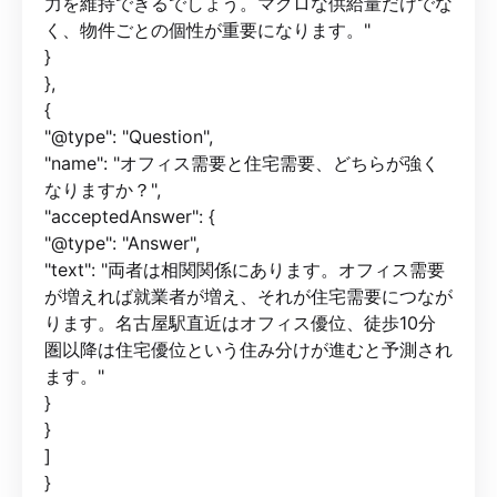
力を維持できるでしょう。マクロな供給量だけでな
く、物件ごとの個性が重要になります。"
}
},
{
"@type": "Question",
"name": "オフィス需要と住宅需要、どちらが強く
なりますか？",
"acceptedAnswer": {
"@type": "Answer",
"text": "両者は相関関係にあります。オフィス需要
が増えれば就業者が増え、それが住宅需要につなが
ります。名古屋駅直近はオフィス優位、徒歩10分
圏以降は住宅優位という住み分けが進むと予測され
ます。"
}
}
]
}