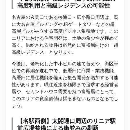
高度利用と高級レジデンスの可能性
名古屋の玄関口である桜通口・広小路口周辺は、既
に大名古屋ビルヂングやJRゲートタワーなどの超
高層ビルが林立する高度ビジネス集積地です。この
エリアにおける住宅開発は、土地の希少性が極めて
高く、供給される物件は必然的に富裕層向けの「超
高級レジデンス」となります。
今後は、老朽化した中小ビルの建て替えや、街区単
位での再編が進む中で、低層部に商業・業務機能、
高層部に居住機能を備えた複合開発が増加する可能
性があります。職住近接を極限まで追求する経営者
層や、セカンドハウス需要を持つ富裕層にとって、
このエリアの資産価値は揺るぎないものとなるでし
ょう。
【名駅西側】太閤通口周辺のリニア駅
前広場整備による街並みの刷新