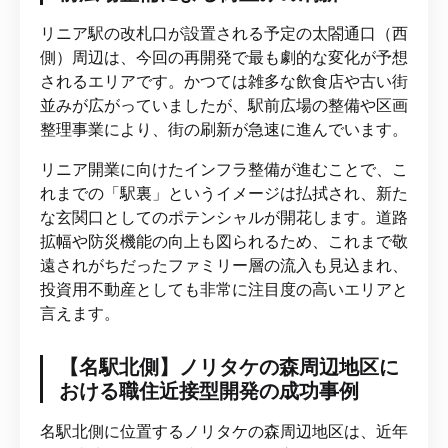
リニア駅の改札口が設置される予定の太閤通口（西
側）周辺は、今回の再開発で最も劇的な変化が予想
されるエリアです。かつては雑多な飲食店や古い街
並みが広がっていましたが、駅前広場の整備や区画
整理事業により、街の刷新が急速に進んでいます。
リニア開業に向けたインフラ整備が進むことで、こ
れまでの「駅裏」というイメージは払拭され、新た
な玄関口としてのポテンシャルが開花します。道路
拡幅や防災機能の向上も図られるため、これまで敬
遠されがちだったファミリー層の流入も見込まれ、
投資用不動産としても非常に注目度の高いエリアと
言えます。
【名駅北側】ノリタケの森周辺地区に
おける職住近接型開発の成功事例
名駅北側に位置するノリタケの森周辺地区は、近年