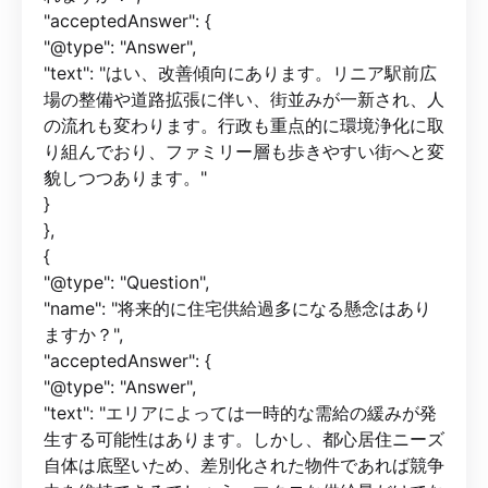
"acceptedAnswer": {
"@type": "Answer",
"text": "はい、改善傾向にあります。リニア駅前広
場の整備や道路拡張に伴い、街並みが一新され、人
の流れも変わります。行政も重点的に環境浄化に取
り組んでおり、ファミリー層も歩きやすい街へと変
貌しつつあります。"
}
},
{
"@type": "Question",
"name": "将来的に住宅供給過多になる懸念はあり
ますか？",
"acceptedAnswer": {
"@type": "Answer",
"text": "エリアによっては一時的な需給の緩みが発
生する可能性はあります。しかし、都心居住ニーズ
自体は底堅いため、差別化された物件であれば競争