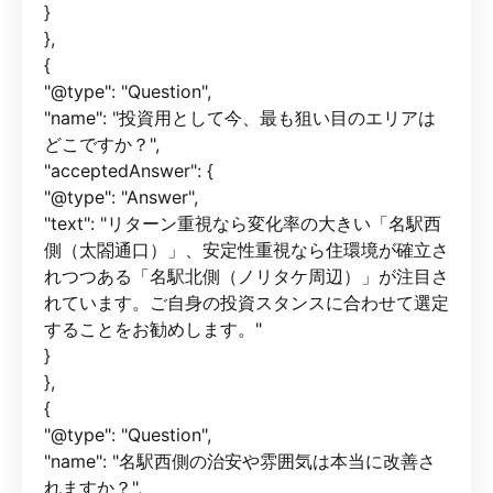
}
},
{
"@type": "Question",
"name": "投資用として今、最も狙い目のエリアは
どこですか？",
"acceptedAnswer": {
"@type": "Answer",
"text": "リターン重視なら変化率の大きい「名駅西
側（太閤通口）」、安定性重視なら住環境が確立さ
れつつある「名駅北側（ノリタケ周辺）」が注目さ
れています。ご自身の投資スタンスに合わせて選定
することをお勧めします。"
}
},
{
"@type": "Question",
"name": "名駅西側の治安や雰囲気は本当に改善さ
れますか？",