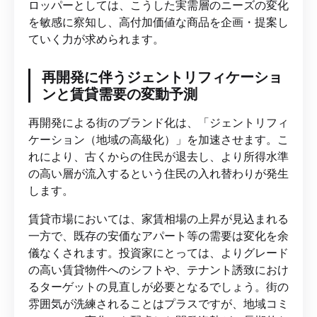
ロッパーとしては、こうした実需層のニーズの変化
を敏感に察知し、高付加価値な商品を企画・提案し
ていく力が求められます。
再開発に伴うジェントリフィケーショ
ンと賃貸需要の変動予測
再開発による街のブランド化は、「ジェントリフィ
ケーション（地域の高級化）」を加速させます。こ
れにより、古くからの住民が退去し、より所得水準
の高い層が流入するという住民の入れ替わりが発生
します。
賃貸市場においては、家賃相場の上昇が見込まれる
一方で、既存の安価なアパート等の需要は変化を余
儀なくされます。投資家にとっては、よりグレード
の高い賃貸物件へのシフトや、テナント誘致におけ
るターゲットの見直しが必要となるでしょう。街の
雰囲気が洗練されることはプラスですが、地域コミ