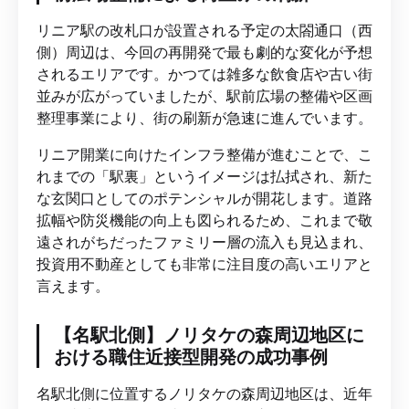
リニア駅の改札口が設置される予定の太閤通口（西
側）周辺は、今回の再開発で最も劇的な変化が予想
されるエリアです。かつては雑多な飲食店や古い街
並みが広がっていましたが、駅前広場の整備や区画
整理事業により、街の刷新が急速に進んでいます。
リニア開業に向けたインフラ整備が進むことで、こ
れまでの「駅裏」というイメージは払拭され、新た
な玄関口としてのポテンシャルが開花します。道路
拡幅や防災機能の向上も図られるため、これまで敬
遠されがちだったファミリー層の流入も見込まれ、
投資用不動産としても非常に注目度の高いエリアと
言えます。
【名駅北側】ノリタケの森周辺地区に
おける職住近接型開発の成功事例
名駅北側に位置するノリタケの森周辺地区は、近年