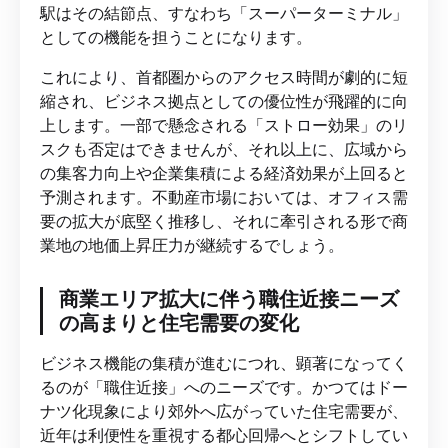
駅はその結節点、すなわち「スーパーターミナル」
としての機能を担うことになります。
これにより、首都圏からのアクセス時間が劇的に短
縮され、ビジネス拠点としての優位性が飛躍的に向
上します。一部で懸念される「ストロー効果」のリ
スクも否定はできませんが、それ以上に、広域から
の集客力向上や企業集積による経済効果が上回ると
予測されます。不動産市場においては、オフィス需
要の拡大が底堅く推移し、それに牽引される形で商
業地の地価上昇圧力が継続するでしょう。
商業エリア拡大に伴う職住近接ニーズ
の高まりと住宅需要の変化
ビジネス機能の集積が進むにつれ、顕著になってく
るのが「職住近接」へのニーズです。かつてはドー
ナツ化現象により郊外へ広がっていた住宅需要が、
近年は利便性を重視する都心回帰へとシフトしてい