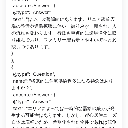
"acceptedAnswer": {
"@type": "Answer",
"text": "はい、改善傾向にあります。リニア駅前広
場の整備や道路拡張に伴い、街並みが一新され、人
の流れも変わります。行政も重点的に環境浄化に取
り組んでおり、ファミリー層も歩きやすい街へと変
貌しつつあります。"
}
},
{
"@type": "Question",
"name": "将来的に住宅供給過多になる懸念はあり
ますか？",
"acceptedAnswer": {
"@type": "Answer",
"text": "エリアによっては一時的な需給の緩みが発
生する可能性はあります。しかし、都心居住ニーズ
自体は底堅いため、差別化された物件であれば競争