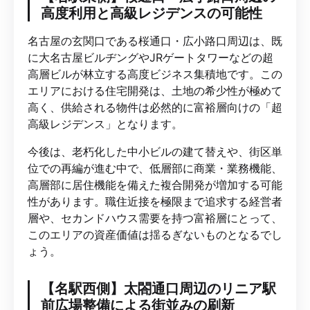
高度利用と高級レジデンスの可能性
名古屋の玄関口である桜通口・広小路口周辺は、既
に大名古屋ビルヂングやJRゲートタワーなどの超
高層ビルが林立する高度ビジネス集積地です。この
エリアにおける住宅開発は、土地の希少性が極めて
高く、供給される物件は必然的に富裕層向けの「超
高級レジデンス」となります。
今後は、老朽化した中小ビルの建て替えや、街区単
位での再編が進む中で、低層部に商業・業務機能、
高層部に居住機能を備えた複合開発が増加する可能
性があります。職住近接を極限まで追求する経営者
層や、セカンドハウス需要を持つ富裕層にとって、
このエリアの資産価値は揺るぎないものとなるでし
ょう。
【名駅西側】太閤通口周辺のリニア駅
前広場整備による街並みの刷新