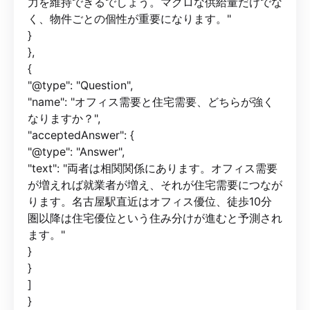
力を維持できるでしょう。マクロな供給量だけでな
く、物件ごとの個性が重要になります。"
}
},
{
"@type": "Question",
"name": "オフィス需要と住宅需要、どちらが強く
なりますか？",
"acceptedAnswer": {
"@type": "Answer",
"text": "両者は相関関係にあります。オフィス需要
が増えれば就業者が増え、それが住宅需要につなが
ります。名古屋駅直近はオフィス優位、徒歩10分
圏以降は住宅優位という住み分けが進むと予測され
ます。"
}
}
]
}