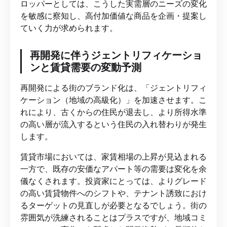
ロッパーとしては、こうした実需層のニーズの変化
を敏感に察知し、高付加価値な商品を企画・提案し
ていく力が求められます。
再開発に伴うジェントリフィケーショ
ンと賃貸需要の変動予測
再開発による街のブランド化は、「ジェントリフィ
ケーション（地域の高級化）」を加速させます。こ
れにより、古くからの住民が退去し、より所得水準
の高い層が流入するという住民の入れ替わりが発生
します。
賃貸市場においては、家賃相場の上昇が見込まれる
一方で、既存の安価なアパート等の需要は変化を余
儀なくされます。投資家にとっては、よりグレード
の高い賃貸物件へのシフトや、テナント誘致におけ
るターゲットの見直しが必要となるでしょう。街の
雰囲気が洗練されることはプラスですが、地域コミ