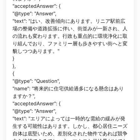
"acceptedAnswer": {
"@type": "Answer",
"text": "はい、改善傾向にあります。リニア駅前広
場の整備や道路拡張に伴い、街並みが一新され、人
の流れも変わります。行政も重点的に環境浄化に取
り組んでおり、ファミリー層も歩きやすい街へと変
貌しつつあります。"
}
},
{
"@type": "Question",
"name": "将来的に住宅供給過多になる懸念はあり
ますか？",
"acceptedAnswer": {
"@type": "Answer",
"text": "エリアによっては一時的な需給の緩みが発
生する可能性はあります。しかし、都心居住ニーズ
自体は底堅いため、差別化された物件であれば競争