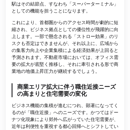
駅はその結節点、すなわち「スーパーターミナル」
としての機能を担うことになります。
これにより、首都圏からのアクセス時間が劇的に短
縮され、ビジネス拠点としての優位性が飛躍的に向
上します。一部で懸念される「ストロー効果」のリ
スクも否定はできませんが、それ以上に、広域から
の集客力向上や企業集積による経済効果が上回ると
予測されます。不動産市場においては、オフィス需
要の拡大が底堅く推移し、それに牽引される形で商
業地の地価上昇圧力が継続するでしょう。
商業エリア拡大に伴う職住近接ニーズ
の高まりと住宅需要の変化
ビジネス機能の集積が進むにつれ、顕著になってく
るのが「職住近接」へのニーズです。かつてはドー
ナツ化現象により郊外へ広がっていた住宅需要が、
近年は利便性を重視する都心回帰へとシフトしてい