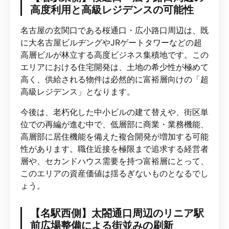
高度利用と高級レジデンスの可能性
名古屋の玄関口である桜通口・広小路口周辺は、既
に大名古屋ビルヂングやJRゲートタワーなどの超
高層ビルが林立する高度ビジネス集積地です。この
エリアにおける住宅開発は、土地の希少性が極めて
高く、供給される物件は必然的に富裕層向けの「超
高級レジデンス」となります。
今後は、老朽化した中小ビルの建て替えや、街区単
位での再編が進む中で、低層部に商業・業務機能、
高層部に居住機能を備えた複合開発が増加する可能
性があります。職住近接を極限まで追求する経営者
層や、セカンドハウス需要を持つ富裕層にとって、
このエリアの資産価値は揺るぎないものとなるでし
ょう。
【名駅西側】太閤通口周辺のリニア駅
前広場整備による街並みの刷新