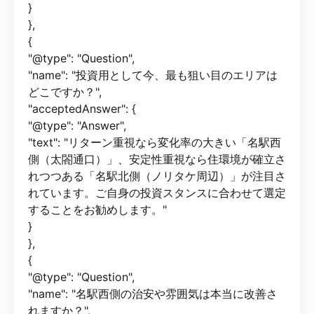
}
},
{
"@type": "Question",
"name": "投資用として今、最も狙い目のエリアは
どこですか？",
"acceptedAnswer": {
"@type": "Answer",
"text": "リターン重視なら変化率の大きい「名駅西
側（太閤通口）」、安定性重視なら住環境が確立さ
れつつある「名駅北側（ノリタケ周辺）」が注目さ
れています。ご自身の投資スタンスに合わせて選定
することをお勧めします。"
}
},
{
"@type": "Question",
"name": "名駅西側の治安や雰囲気は本当に改善さ
れますか？",