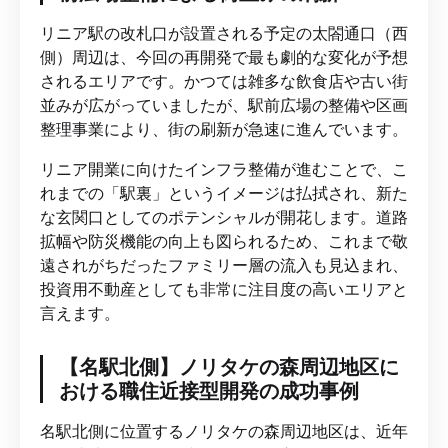
リニア駅の改札口が設置される予定の太閤通口（西
側）周辺は、今回の再開発で最も劇的な変化が予想
されるエリアです。かつては雑多な飲食店や古い街
並みが広がっていましたが、駅前広場の整備や区画
整理事業により、街の刷新が急速に進んでいます。
リニア開業に向けたインフラ整備が進むことで、こ
れまでの「駅裏」というイメージは払拭され、新た
な玄関口としてのポテンシャルが開花します。道路
拡幅や防災機能の向上も図られるため、これまで敬
遠されがちだったファミリー層の流入も見込まれ、
投資用不動産としても非常に注目度の高いエリアと
言えます。
【名駅北側】ノリタケの森周辺地区に
おける職住近接型開発の成功事例
名駅北側に位置するノリタケの森周辺地区は、近年