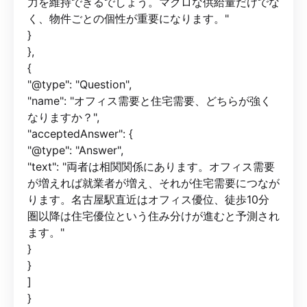
力を維持できるでしょう。マクロな供給量だけでな
く、物件ごとの個性が重要になります。"
}
},
{
"@type": "Question",
"name": "オフィス需要と住宅需要、どちらが強く
なりますか？",
"acceptedAnswer": {
"@type": "Answer",
"text": "両者は相関関係にあります。オフィス需要
が増えれば就業者が増え、それが住宅需要につなが
ります。名古屋駅直近はオフィス優位、徒歩10分
圏以降は住宅優位という住み分けが進むと予測され
ます。"
}
}
]
}