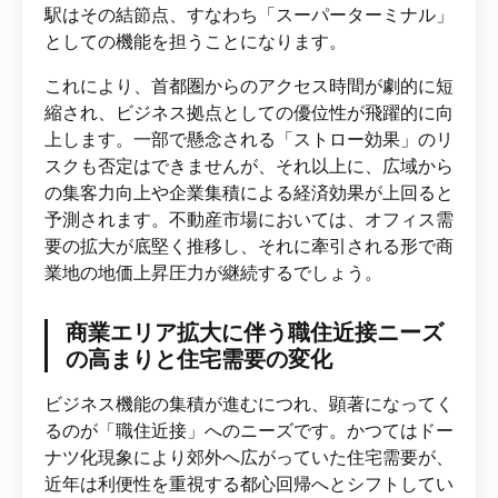
駅はその結節点、すなわち「スーパーターミナル」
としての機能を担うことになります。
これにより、首都圏からのアクセス時間が劇的に短
縮され、ビジネス拠点としての優位性が飛躍的に向
上します。一部で懸念される「ストロー効果」のリ
スクも否定はできませんが、それ以上に、広域から
の集客力向上や企業集積による経済効果が上回ると
予測されます。不動産市場においては、オフィス需
要の拡大が底堅く推移し、それに牽引される形で商
業地の地価上昇圧力が継続するでしょう。
商業エリア拡大に伴う職住近接ニーズ
の高まりと住宅需要の変化
ビジネス機能の集積が進むにつれ、顕著になってく
るのが「職住近接」へのニーズです。かつてはドー
ナツ化現象により郊外へ広がっていた住宅需要が、
近年は利便性を重視する都心回帰へとシフトしてい