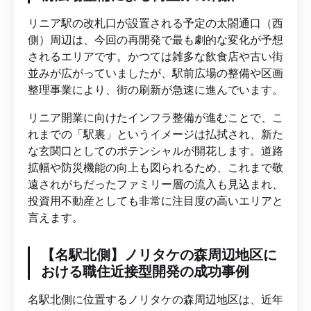
リニア駅の改札口が設置される予定の太閤通口（西
側）周辺は、今回の再開発で最も劇的な変化が予想
されるエリアです。かつては雑多な飲食店や古い街
並みが広がっていましたが、駅前広場の整備や区画
整理事業により、街の刷新が急速に進んでいます。
リニア開業に向けたインフラ整備が進むことで、こ
れまでの「駅裏」というイメージは払拭され、新た
な玄関口としてのポテンシャルが開花します。道路
拡幅や防災機能の向上も図られるため、これまで敬
遠されがちだったファミリー層の流入も見込まれ、
投資用不動産としても非常に注目度の高いエリアと
言えます。
【名駅北側】ノリタケの森周辺地区に
おける職住近接型開発の成功事例
名駅北側に位置するノリタケの森周辺地区は、近年