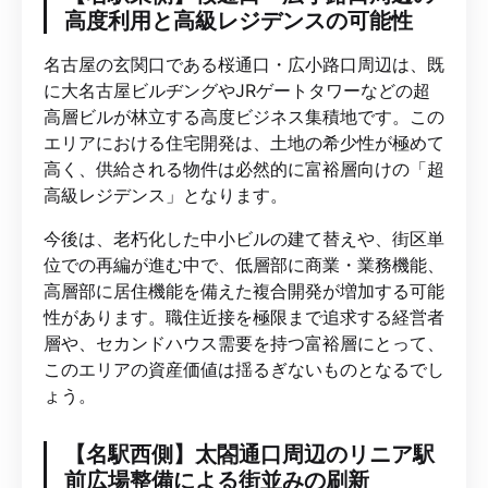
高度利用と高級レジデンスの可能性
名古屋の玄関口である桜通口・広小路口周辺は、既
に大名古屋ビルヂングやJRゲートタワーなどの超
高層ビルが林立する高度ビジネス集積地です。この
エリアにおける住宅開発は、土地の希少性が極めて
高く、供給される物件は必然的に富裕層向けの「超
高級レジデンス」となります。
今後は、老朽化した中小ビルの建て替えや、街区単
位での再編が進む中で、低層部に商業・業務機能、
高層部に居住機能を備えた複合開発が増加する可能
性があります。職住近接を極限まで追求する経営者
層や、セカンドハウス需要を持つ富裕層にとって、
このエリアの資産価値は揺るぎないものとなるでし
ょう。
【名駅西側】太閤通口周辺のリニア駅
前広場整備による街並みの刷新