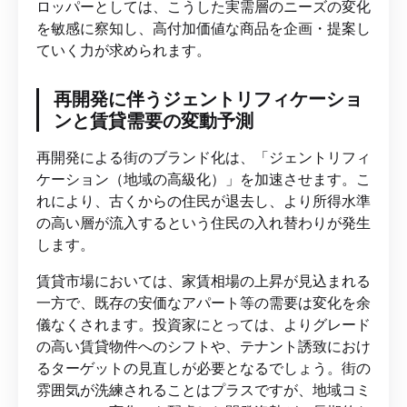
ロッパーとしては、こうした実需層のニーズの変化
を敏感に察知し、高付加価値な商品を企画・提案し
ていく力が求められます。
再開発に伴うジェントリフィケーショ
ンと賃貸需要の変動予測
再開発による街のブランド化は、「ジェントリフィ
ケーション（地域の高級化）」を加速させます。こ
れにより、古くからの住民が退去し、より所得水準
の高い層が流入するという住民の入れ替わりが発生
します。
賃貸市場においては、家賃相場の上昇が見込まれる
一方で、既存の安価なアパート等の需要は変化を余
儀なくされます。投資家にとっては、よりグレード
の高い賃貸物件へのシフトや、テナント誘致におけ
るターゲットの見直しが必要となるでしょう。街の
雰囲気が洗練されることはプラスですが、地域コミ