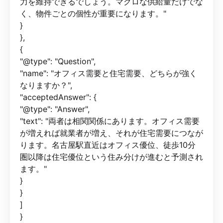
力を維持できるでしょう。マクロな供給量だけでな
く、物件ごとの個性が重要になります。"
}
},
{
"@type": "Question",
"name": "オフィス需要と住宅需要、どちらが強く
なりますか？",
"acceptedAnswer": {
"@type": "Answer",
"text": "両者は相関関係にあります。オフィス需要
が増えれば就業者が増え、それが住宅需要につなが
ります。名古屋駅直近はオフィス優位、徒歩10分
圏以降は住宅優位という住み分けが進むと予測され
ます。"
}
}
]
}