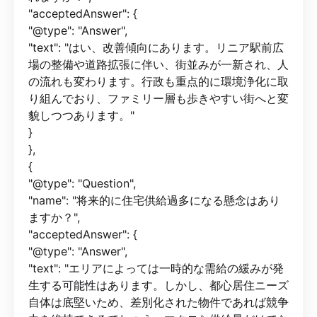
"acceptedAnswer": {
"@type": "Answer",
"text": "はい、改善傾向にあります。リニア駅前広
場の整備や道路拡張に伴い、街並みが一新され、人
の流れも変わります。行政も重点的に環境浄化に取
り組んでおり、ファミリー層も歩きやすい街へと変
貌しつつあります。"
}
},
{
"@type": "Question",
"name": "将来的に住宅供給過多になる懸念はあり
ますか？",
"acceptedAnswer": {
"@type": "Answer",
"text": "エリアによっては一時的な需給の緩みが発
生する可能性はあります。しかし、都心居住ニーズ
自体は底堅いため、差別化された物件であれば競争