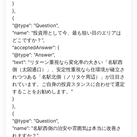
}
},
{
"@type": "Question",
"name": "投資用として今、最も狙い目のエリアは
どこですか？",
"acceptedAnswer": {
"@type": "Answer",
"text": "リターン重視なら変化率の大きい「名駅西
側（太閤通口）」、安定性重視なら住環境が確立さ
れつつある「名駅北側（ノリタケ周辺）」が注目さ
れています。ご自身の投資スタンスに合わせて選定
することをお勧めします。"
}
},
{
"@type": "Question",
"name": "名駅西側の治安や雰囲気は本当に改善さ
れますか？",